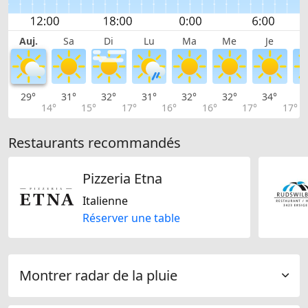
Auj.
Sa
Di
Lu
Ma
Me
Je
29°
31°
32°
31°
32°
32°
34°
3
14°
15°
17°
16°
16°
17°
17°
Restaurants recommandés
Pizzeria Etna
Italienne
Réserver une table
Montrer radar de la pluie