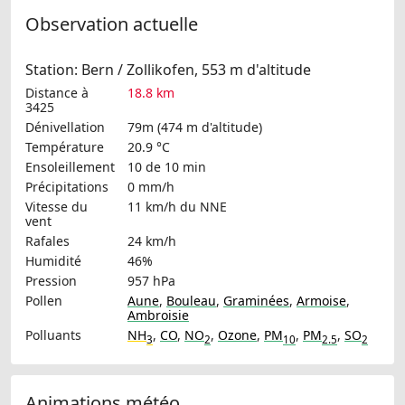
Observation actuelle
Station: Bern / Zollikofen, 553 m d'altitude
Distance à
18.8 km
3425
Dénivellation
79m (474 m d'altitude)
Température
20.9 °C
Ensoleillement
10 de 10 min
Précipitations
0 mm/h
Vitesse du
11 km/h
du NNE
vent
Rafales
24 km/h
Humidité
46%
Pression
957 hPa
Pollen
Aune
,
Bouleau
,
Graminées
,
Armoise
,
Ambroisie
Polluants
NH
,
CO
,
NO
,
Ozone
,
PM
,
PM
,
SO
3
2
10
2.5
2
Animations météo