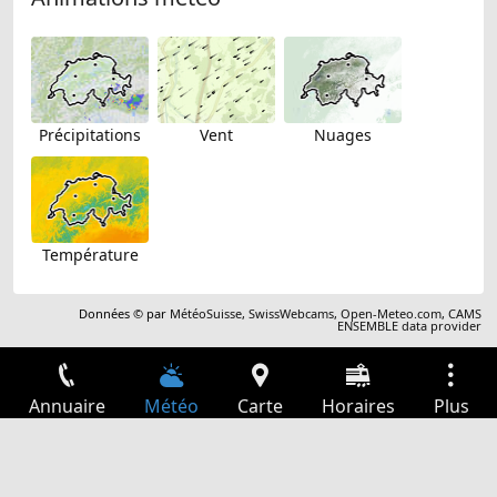
Précipitations
Vent
Nuages
Température
Données © par
MétéoSuisse
,
SwissWebcams
,
Open-Meteo.com
,
CAMS
ENSEMBLE data provider
Annuaire
Météo
Carte
Horaires
Plus
Connexion