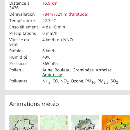
Distance à
15.9 km
3436
Dénivellation
784m (621 m d'altitude)
Température
22.3 °C
Ensoleillement
4 de 10 min
Précipitations
0 mm/h
Vitesse du
4 km/h
du NNO
vent
Rafales
8 km/h
Humidité
49%
Pression
865 hPa
Pollen
Aune
,
Bouleau
,
Graminées
,
Armoise
,
Ambroisie
Polluants
NH
,
CO
,
NO
,
Ozone
,
PM
,
PM
,
SO
3
2
10
2.5
2
Animations météo