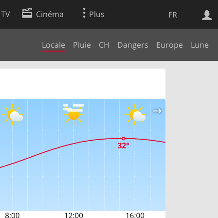
 TV
Cinéma
Plus
FR
Locale
Pluie
CH
Dangers
Europe
Lune
es
Web
Apps