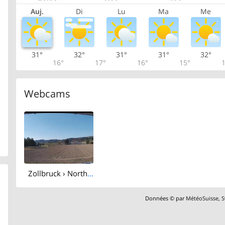
Auj.
Di
Lu
Ma
Me
31°
32°
31°
31°
32°
16°
17°
16°
15°
1
Webcams
Zollbruck › North: Schulhaus Than
Données © par
MétéoSuisse
,
S