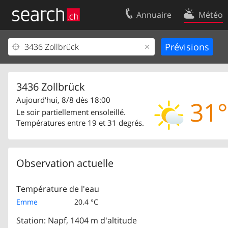
Annuaire
Météo
Votre inscription
Contact
Centre clients
Conditions d’
Mentions Légales
Protection 
3436 Zollbrück
Aujourd'hui, 8/8 dès 18:00
31°
Le soir partiellement ensoleillé.
Températures entre 19 et 31 degrés.
Observation actuelle
Température de l'eau
Emme
20.4 °C
Station: Napf, 1404 m d'altitude