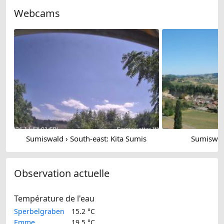
Webcams
Sumiswald › South-east: Kita Sumis
Sumiswal
Observation actuelle
Température de l'eau
Sperbelgraben
15.2 °C
Emme
19.5 °C