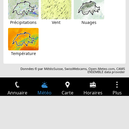
Précipitations
Vent
Nuages
Température
Données © par
MétéoSuisse
,
SwissWebcams
,
Open-Meteo.com
,
CAMS
ENSEMBLE data provider
Annuaire
Météo
Carte
Horaires
Plus
Connexion
Services