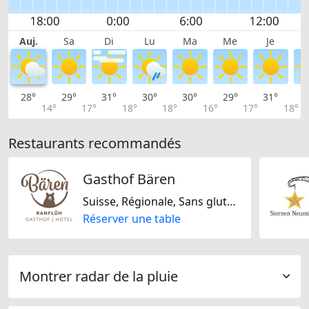
Auj.
Sa
Di
Lu
Ma
Me
Je
28°
29°
31°
30°
30°
29°
31°
3
14°
17°
18°
18°
16°
17°
18°
Restaurants recommandés
Gasthof Bären
Suisse, Régionale, Sans gluten, Sans lactose
Réserver une table
Montrer radar de la pluie