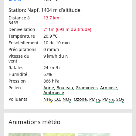
Station: Napf, 1404 m d'altitude
Distance à
13.7 km
3453
Dénivellation
711m (693 m d'altitude)
Température
20.9 °C
Ensoleillement
10 de 10 min
Précipitations
0 mm/h
Vitesse du
9 km/h
du N
vent
Rafales
24 km/h
Humidité
57%
Pression
866 hPa
Pollen
Aune
,
Bouleau
,
Graminées
,
Armoise
,
Ambroisie
Polluants
NH
,
CO
,
NO
,
Ozone
,
PM
,
PM
,
SO
3
2
10
2.5
2
Animations météo