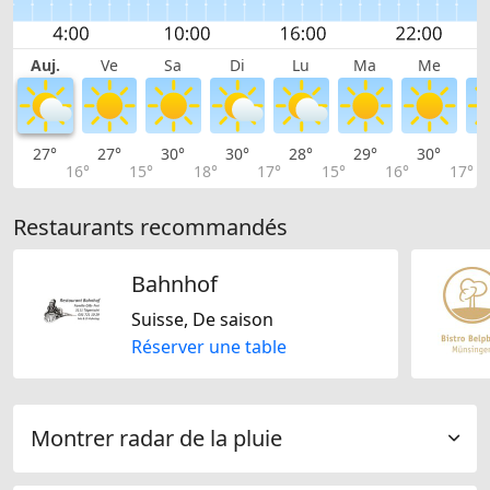
Auj.
Ve
Sa
Di
Lu
Ma
Me
27°
27°
30°
30°
28°
29°
30°
3
16°
15°
18°
17°
15°
16°
17°
Restaurants recommandés
Bahnhof
Suisse, De saison
Réserver une table
Montrer radar de la pluie