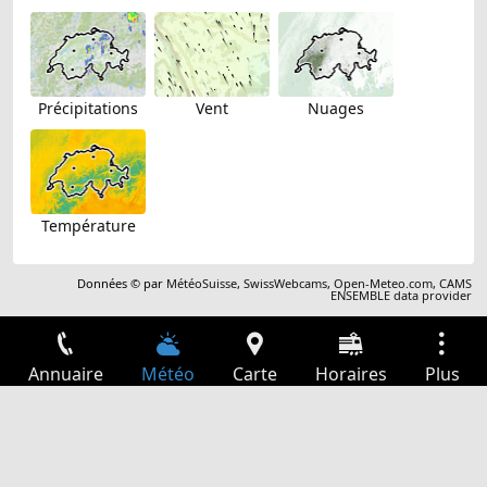
Précipitations
Vent
Nuages
Température
Données © par
MétéoSuisse
,
SwissWebcams
,
Open-Meteo.com
,
CAMS
ENSEMBLE data provider
Annuaire
Météo
Carte
Horaires
Plus
Connexion
Services