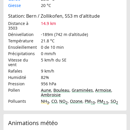
Giesse
20 °C
Station: Bern / Zollikofen, 553 m d'altitude
Distance à
14.9 km
3503
Dénivellation
-189m (742 m d'altitude)
Température
21.8 °C
Ensoleillement
0 de 10 min
Précipitations
0 mm/h
Vitesse du
5 km/h
du SE
vent
Rafales
9 km/h
Humidité
82%
Pression
956 hPa
Pollen
Aune
,
Bouleau
,
Graminées
,
Armoise
,
Ambroisie
Polluants
NH
,
CO
,
NO
,
Ozone
,
PM
,
PM
,
SO
3
2
10
2.5
2
Animations météo