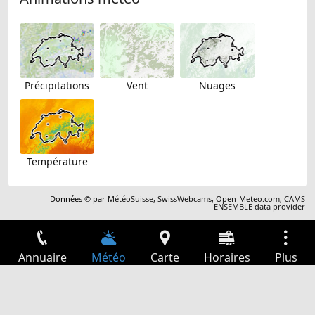
Précipitations
Vent
Nuages
Température
Données © par
MétéoSuisse
,
SwissWebcams
,
Open-Meteo.com
,
CAMS
ENSEMBLE data provider
Annuaire
Météo
Carte
Horaires
Plus
Connexion