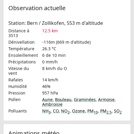
Observation actuelle
Station: Bern / Zollikofen, 553 m d'altitude
Distance à
12.5 km
3513
Dénivellation
-116m (669 m d'altitude)
Température
26.3 °C
Ensoleillement
6 de 10 min
Précipitations
0 mm/h
Vitesse du
8 km/h
du O
vent
Rafales
14 km/h
Humidité
46%
Pression
957 hPa
Pollen
Aune
,
Bouleau
,
Graminées
,
Armoise
,
Ambroisie
Polluants
NH
,
CO
,
NO
,
Ozone
,
PM
,
PM
,
SO
3
2
10
2.5
2
Animations météo