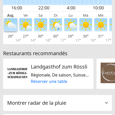
Auj.
Ve
Sa
Di
Lu
Ma
Me
28°
27°
30°
30°
29°
30°
31°
3
14°
14°
16°
17°
17°
16°
17°
Restaurants recommandés
Landgasthof zum Rössli
Régionale, De saison, Suisse, Internationale
Réserver une table
Montrer radar de la pluie