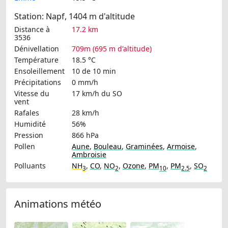
Station: Napf, 1404 m d'altitude
Distance à
17.2 km
3536
Dénivellation
709m (695 m d'altitude)
Température
18.5 °C
Ensoleillement
10 de 10 min
Précipitations
0 mm/h
Vitesse du
17 km/h
du SO
vent
Rafales
28 km/h
Humidité
56%
Pression
866 hPa
Pollen
Aune
,
Bouleau
,
Graminées
,
Armoise
,
Ambroisie
Polluants
NH
,
CO
,
NO
,
Ozone
,
PM
,
PM
,
SO
3
2
10
2.5
2
Animations météo