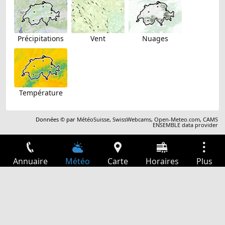
Précipitations
Vent
Nuages
Température
Données © par
MétéoSuisse
,
SwissWebcams
,
Open-Meteo.com
,
CAMS
ENSEMBLE data provider
Annuaire
Météo
Carte
Horaires
Plus
Connexion
Services