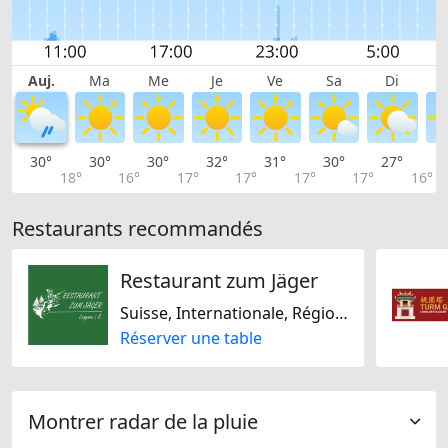
Auj.
Ma
Me
Je
Ve
Sa
Di
30°
30°
30°
32°
31°
30°
27°
2
18°
16°
17°
17°
17°
17°
16°
Restaurants recommandés
Restaurant zum Jäger
Suisse, Internationale, Régionale
Réserver une table
Montrer radar de la pluie