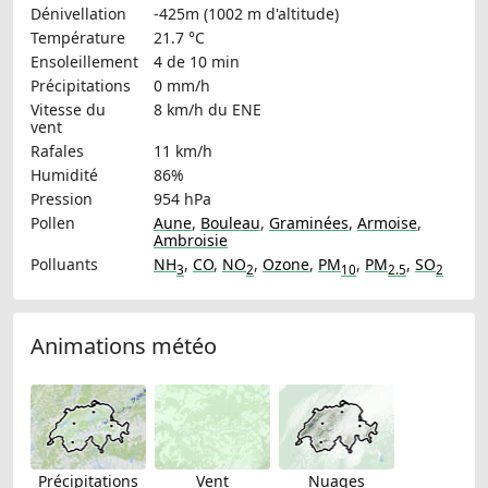
Dénivellation
-425m (1002 m d'altitude)
Température
21.7 °C
Ensoleillement
4 de 10 min
Précipitations
0 mm/h
Vitesse du
8 km/h
du ENE
vent
Rafales
11 km/h
Humidité
86%
Pression
954 hPa
Pollen
Aune
,
Bouleau
,
Graminées
,
Armoise
,
Ambroisie
Polluants
NH
,
CO
,
NO
,
Ozone
,
PM
,
PM
,
SO
3
2
10
2.5
2
Animations météo
Précipitations
Vent
Nuages