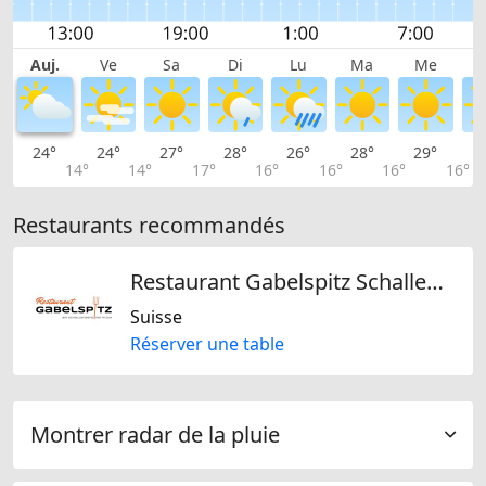
Auj.
Ve
Sa
Di
Lu
Ma
Me
24°
24°
27°
28°
26°
28°
29°
2
14°
14°
17°
16°
16°
16°
16°
Restaurants recommandés
Restaurant Gabelspitz Schallenberg
Suisse
Réserver une table
Montrer radar de la pluie