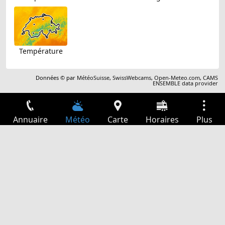
Température
Données © par
MétéoSuisse
,
SwissWebcams
,
Open-Meteo.com
,
CAMS
ENSEMBLE data provider
Annuaire
Météo
Carte
Horaires
Plus
Connexion
Services
Départs
Loisir