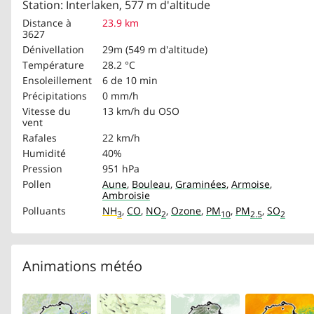
Station: Interlaken, 577 m d'altitude
Distance à
23.9 km
3627
Dénivellation
29m (549 m d'altitude)
Température
28.2 °C
Ensoleillement
6 de 10 min
Précipitations
0 mm/h
Vitesse du
13 km/h
du OSO
vent
Rafales
22 km/h
Humidité
40%
Pression
951 hPa
Pollen
Aune
,
Bouleau
,
Graminées
,
Armoise
,
Ambroisie
Polluants
NH
,
CO
,
NO
,
Ozone
,
PM
,
PM
,
SO
3
2
10
2.5
2
Animations météo