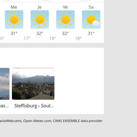
Me
Je
Ve
Sa
31°
32°
32°
31°
6°
17°
18°
18°
Thun › South-east: Thunersee
Steffisburg › South-west: Thun Castle - Stadtkirche Thun - Stockhorn
wissWebcams
,
Open-Meteo.com
,
CAMS ENSEMBLE data provider