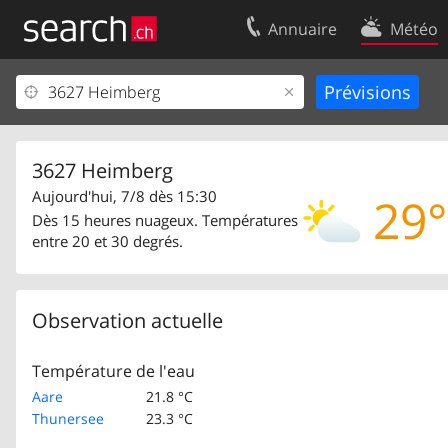
Annuaire
Météo
Votre inscription
Contact
Centre clients
Conditions d’
Mentions Légales
Protection 
3627 Heimberg
Aujourd'hui, 7/8 dès 15:30
29°
Dès 15 heures nuageux. Températures
entre 20 et 30 degrés.
Observation actuelle
Température de l'eau
Aare
21.8 °C
Thunersee
23.3 °C