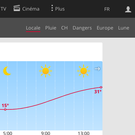
 TV
Cinéma
Plus
FR
Locale
Pluie
CH
Dangers
Europe
Lune
es
Web
Apps