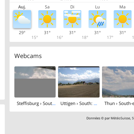
Auj.
Sa
Di
Lu
Ma
29°
31°
31°
31°
31°
15°
16°
18°
17°
1
Webcams
Steffisburg › South: Stockhorn - Niesen
Uttigen › South: Reitschule Uttiggut GmbH
Données © par
MétéoSuisse
,
S