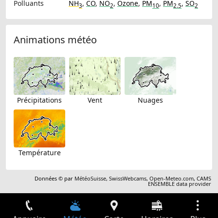
Polluants
NH
,
CO
,
NO
,
Ozone
,
PM
,
PM
,
SO
3
2
10
2.5
2
Animations météo
Précipitations
Vent
Nuages
Température
Données © par
MétéoSuisse
,
SwissWebcams
,
Open-Meteo.com
,
CAMS
ENSEMBLE data provider