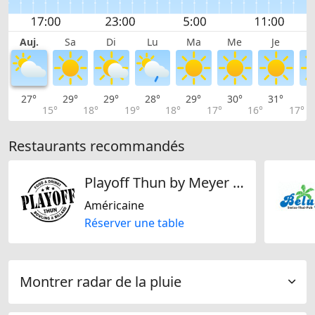
Auj.
Sa
Di
Lu
Ma
Me
Je
27°
29°
29°
28°
29°
30°
31°
3
15°
18°
19°
18°
17°
16°
17°
Restaurants recommandés
Playoff Thun by Meyer Gastro & Event GmbH
Américaine
Réserver une table
Montrer radar de la pluie