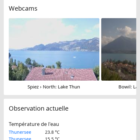
Webcams
Spiez › North: Lake Thun
Bowil: La
Observation actuelle
Température de l'eau
Thunersee
23.8 °C
Thunersee
15.5 °C