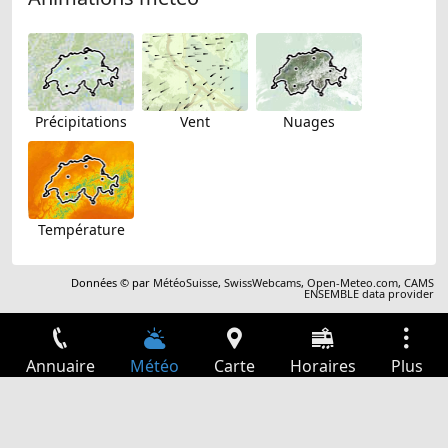
Précipitations
Vent
Nuages
Température
Données © par
MétéoSuisse
,
SwissWebcams
,
Open-Meteo.com
,
CAMS
ENSEMBLE data provider
Annuaire
Météo
Carte
Horaires
Plus
Connexion