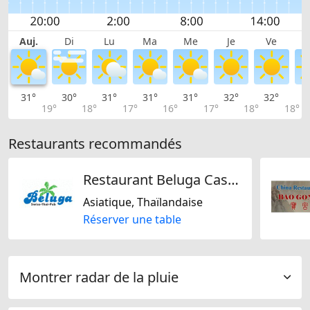
Auj.
Di
Lu
Ma
Me
Je
Ve
31°
30°
31°
31°
31°
32°
32°
3
19°
18°
17°
16°
17°
18°
18°
Restaurants recommandés
Restaurant Beluga Castello
Asiatique, Thaïlandaise
Réserver une table
Montrer radar de la pluie