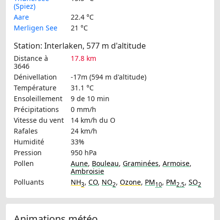
(Spiez)
Aare
22.4 °C
Merligen See
21 °C
Station: Interlaken, 577 m d'altitude
Distance à
17.8 km
3646
Dénivellation
-17m (594 m d'altitude)
Température
31.1 °C
Ensoleillement
9 de 10 min
Précipitations
0 mm/h
Vitesse du vent
14 km/h
du O
Rafales
24 km/h
Humidité
33%
Pression
950 hPa
Pollen
Aune
,
Bouleau
,
Graminées
,
Armoise
,
Ambroisie
Polluants
NH
,
CO
,
NO
,
Ozone
,
PM
,
PM
,
SO
3
2
10
2.5
2
Animations météo