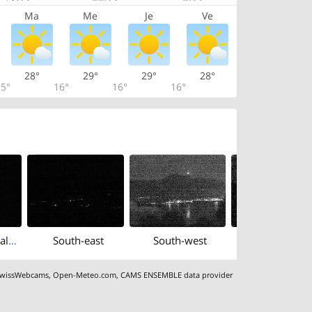
Ma
Me
Je
Ve
28°
29°
29°
28°
5°
16°
16°
16°
South-east: Chalet swisspanoramicview
South-east
South-west
wissWebcams
,
Open-Meteo.com
,
CAMS ENSEMBLE data provider