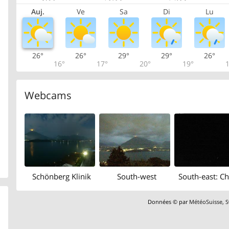
Auj.
Ve
Sa
Di
Lu
26°
26°
29°
29°
26°
16°
17°
20°
19°
1
Webcams
Schönberg Klinik
South-west
Données © par
MétéoSuisse
,
S