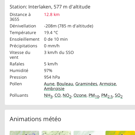
Station: Interlaken, 577 m d'altitude
Distance à
12.8 km
3655
Dénivellation
-208m (785 m d'altitude)
Température
19.4 °C
Ensoleillement
0 de 10 min
Précipitations
0 mm/h
Vitesse du
3 km/h
du SSO
vent
Rafales
5 km/h
Humidité
97%
Pression
954 hPa
Pollen
Aune
,
Bouleau
,
Graminées
,
Armoise
,
Ambroisie
Polluants
NH
,
CO
,
NO
,
Ozone
,
PM
,
PM
,
SO
3
2
10
2.5
2
Animations météo