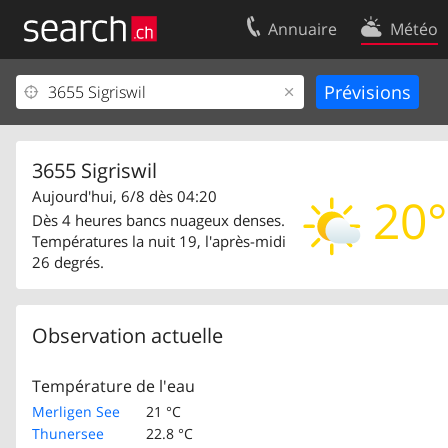
Annuaire
Météo
Votre inscription
Contact
Centre clients
Conditions d’
Mentions Légales
Protection 
3655 Sigriswil
Aujourd'hui, 6/8 dès 04:20
20°
Dès 4 heures bancs nuageux denses.
Températures la nuit 19, l'après-midi
26 degrés.
Observation actuelle
Température de l'eau
Merligen See
21 °C
Thunersee
22.8 °C