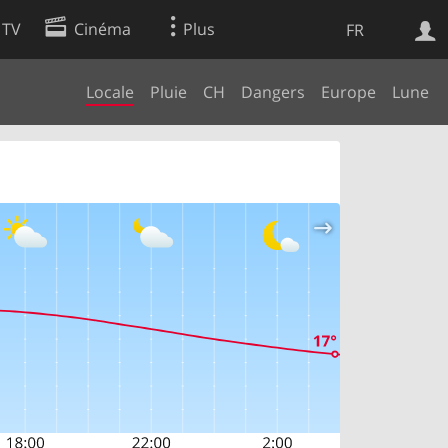
 TV
Cinéma
Plus
FR
Locale
Pluie
CH
Dangers
Europe
Lune
es
Web
Apps