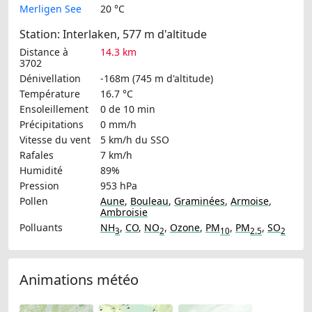
Merligen See
20 °C
Station: Interlaken, 577 m d'altitude
Distance à
14.3 km
3702
Dénivellation
-168m (745 m d'altitude)
Température
16.7 °C
Ensoleillement
0 de 10 min
Précipitations
0 mm/h
Vitesse du vent
5 km/h
du SSO
Rafales
7 km/h
Humidité
89%
Pression
953 hPa
Pollen
Aune
,
Bouleau
,
Graminées
,
Armoise
,
Ambroisie
Polluants
NH
,
CO
,
NO
,
Ozone
,
PM
,
PM
,
SO
3
2
10
2.5
2
Animations météo