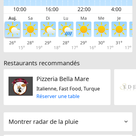
Auj.
Sa
Di
Lu
Ma
Me
Je
26°
28°
29°
28°
29°
30°
31°
3
15°
19°
18°
17°
16°
17°
17°
Restaurants recommandés
Pizzeria Bella Mare
Italienne, Fast Food, Turque
Réserver une table
Montrer radar de la pluie