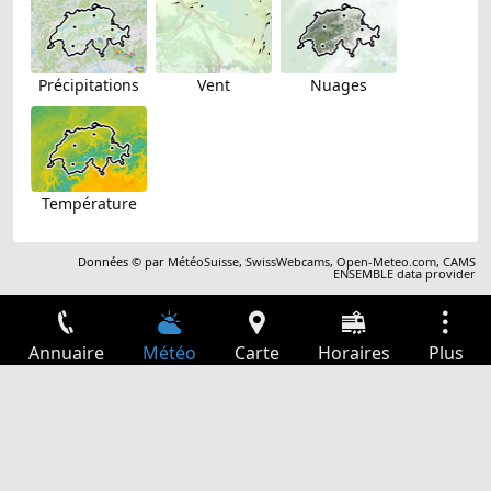
Précipitations
Vent
Nuages
Température
Données © par
MétéoSuisse
,
SwissWebcams
,
Open-Meteo.com
,
CAMS
ENSEMBLE data provider
Annuaire
Météo
Carte
Horaires
Plus
Connexion
Services