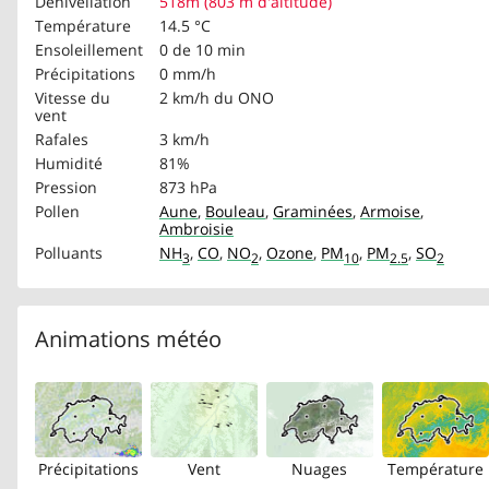
Dénivellation
518m (803 m d'altitude)
Température
14.5 °C
Ensoleillement
0 de 10 min
Précipitations
0 mm/h
Vitesse du
2 km/h
du ONO
vent
Rafales
3 km/h
Humidité
81%
Pression
873 hPa
Pollen
Aune
,
Bouleau
,
Graminées
,
Armoise
,
Ambroisie
Polluants
NH
,
CO
,
NO
,
Ozone
,
PM
,
PM
,
SO
3
2
10
2.5
2
Animations météo
Précipitations
Vent
Nuages
Température