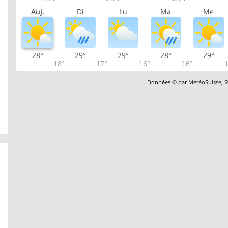
Auj.
Di
Lu
Ma
Me
28°
29°
29°
28°
29°
18°
17°
16°
16°
1
Données © par
MétéoSuisse
,
S