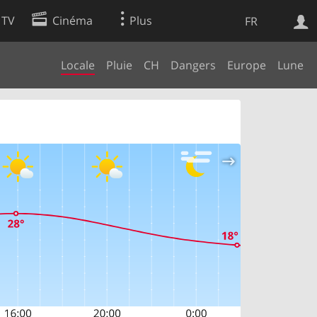
 TV
Cinéma
Plus
FR
Locale
Pluie
CH
Dangers
Europe
Lune
es
Web
Apps