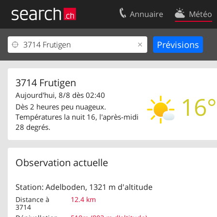
Annuaire
Météo
Votre inscription
Contact
Centre clients
Conditions d’
Mentions Légales
Protection 
3714 Frutigen
Aujourd'hui, 8/8 dès 02:40
16°
Dès 2 heures peu nuageux.
Températures la nuit 16, l'après-midi
28 degrés.
Observation actuelle
Station: Adelboden, 1321 m d'altitude
Distance à
12.4 km
3714