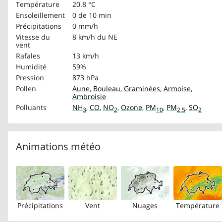
Température
20.8 °C
Ensoleillement
0 de 10 min
Précipitations
0 mm/h
Vitesse du
8 km/h
du NE
vent
Rafales
13 km/h
Humidité
59%
Pression
873 hPa
Pollen
Aune
,
Bouleau
,
Graminées
,
Armoise
,
Ambroisie
Polluants
NH
,
CO
,
NO
,
Ozone
,
PM
,
PM
,
SO
3
2
10
2.5
2
Animations météo
Précipitations
Vent
Nuages
Température