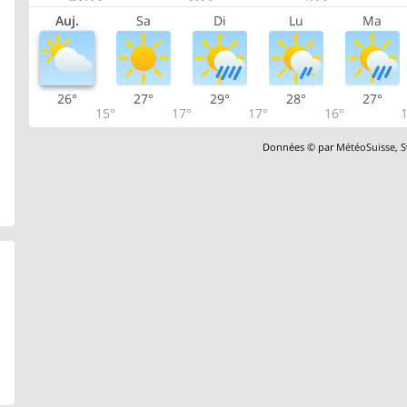
Auj.
Sa
Di
Lu
Ma
26°
27°
29°
28°
27°
15°
17°
17°
16°
1
Données © par
MétéoSuisse
,
S