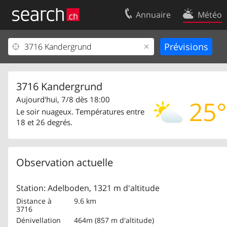
Annuaire
Météo
Votre inscription
Contact
Centre clients
Conditions d’
Mentions Légales
Protection 
3716 Kandergrund
Aujourd'hui, 7/8 dès 18:00
25°
Le soir nuageux. Températures entre
18 et 26 degrés.
Observation actuelle
Station: Adelboden, 1321 m d'altitude
Distance à
9.6 km
3716
Dénivellation
464m (857 m d'altitude)