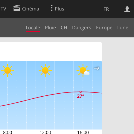
 TV
Cinéma
Plus
FR
Locale
Pluie
CH
Dangers
Europe
Lune
es
Web
Apps