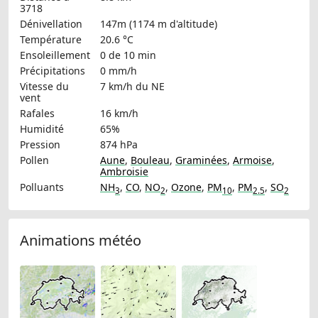
3718
Dénivellation
147m (1174 m d'altitude)
Température
20.6 °C
Ensoleillement
0 de 10 min
Précipitations
0 mm/h
Vitesse du
7 km/h
du NE
vent
Rafales
16 km/h
Humidité
65%
Pression
874 hPa
Pollen
Aune
,
Bouleau
,
Graminées
,
Armoise
,
Ambroisie
Polluants
NH
,
CO
,
NO
,
Ozone
,
PM
,
PM
,
SO
3
2
10
2.5
2
Animations météo