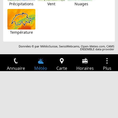
Précipitations
Vent
Nuages
Température
Données © par
MétéoSuisse
,
SwissWebcams
,
Open-Meteo.com
,
CAMS
ENSEMBLE data provider
Annuaire
Météo
Carte
Horaires
Plus
Connexion
Services
Départs
Loisir