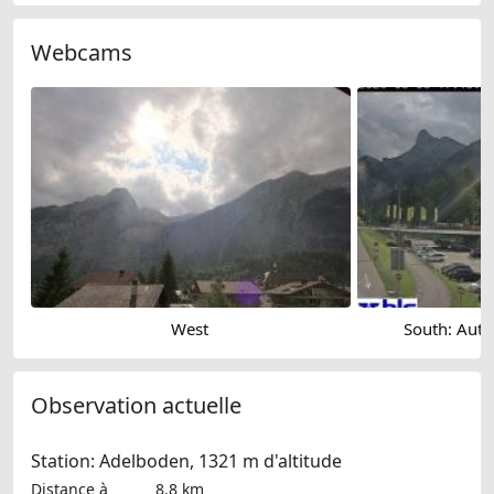
Webcams
West
South: Auto
Observation actuelle
Station: Adelboden, 1321 m d'altitude
Distance à
8.8 km