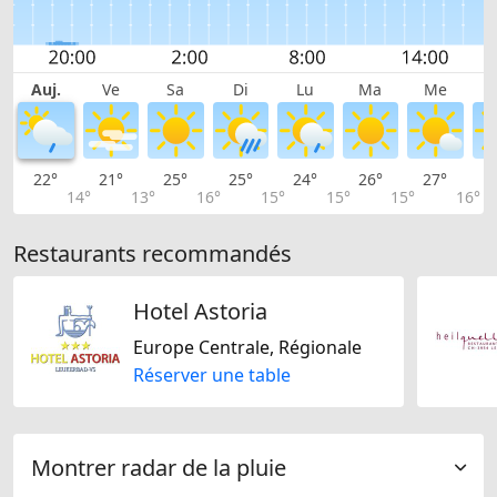
Auj.
Ve
Sa
Di
Lu
Ma
Me
22°
21°
25°
25°
24°
26°
27°
2
14°
13°
16°
15°
15°
15°
16°
Restaurants recommandés
Hotel Astoria
Europe Centrale, Régionale
Réserver une table
Montrer radar de la pluie