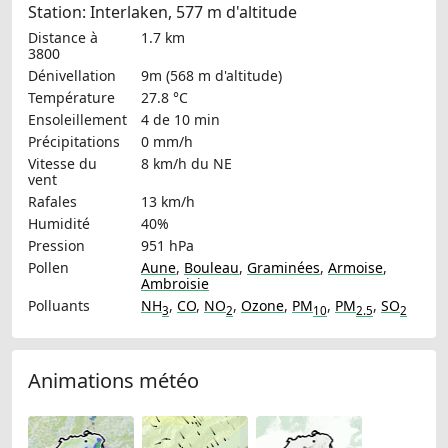
Station: Interlaken, 577 m d'altitude
Distance à
1.7 km
3800
Dénivellation
9m (568 m d'altitude)
Température
27.8 °C
Ensoleillement
4 de 10 min
Précipitations
0 mm/h
Vitesse du
8 km/h
du NE
vent
Rafales
13 km/h
Humidité
40%
Pression
951 hPa
Pollen
Aune
,
Bouleau
,
Graminées
,
Armoise
,
Ambroisie
Polluants
NH
,
CO
,
NO
,
Ozone
,
PM
,
PM
,
SO
3
2
10
2.5
2
Animations météo