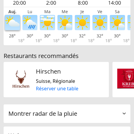
Auj.
Lu
Ma
Me
Je
Ve
Sa
28°
30°
30°
30°
32°
32°
30°
2
18°
18°
18°
18°
18°
18°
18°
Restaurants recommandés
Hirschen
Suisse, Régionale
Réserver une table
Montrer radar de la pluie