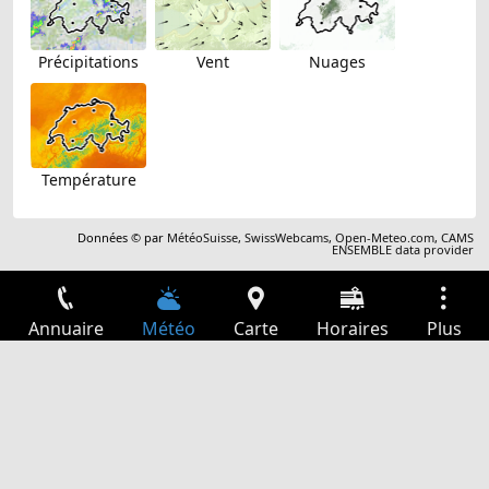
Précipitations
Vent
Nuages
Température
Données © par
MétéoSuisse
,
SwissWebcams
,
Open-Meteo.com
,
CAMS
ENSEMBLE data provider
Annuaire
Météo
Carte
Horaires
Plus
Connexion
Services
Départs