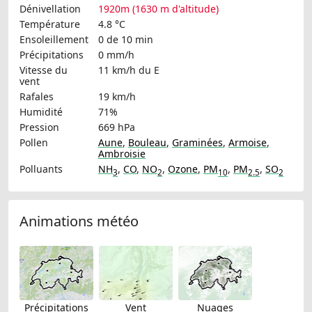
Dénivellation
1920m (1630 m d'altitude)
Température
4.8 °C
Ensoleillement
0 de 10 min
Précipitations
0 mm/h
Vitesse du
11 km/h
du E
vent
Rafales
19 km/h
Humidité
71%
Pression
669 hPa
Pollen
Aune
,
Bouleau
,
Graminées
,
Armoise
,
Ambroisie
Polluants
NH
,
CO
,
NO
,
Ozone
,
PM
,
PM
,
SO
3
2
10
2.5
2
Animations météo
Précipitations
Vent
Nuages