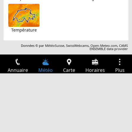
Température
Données © par
MétéoSuisse
,
SwissWebcams
,
Open-Meteo.com
,
CAMS
ENSEMBLE data provider
Annuaire
Météo
Carte
Horaires
Plus
Connexion
Services
Départs
Loisir