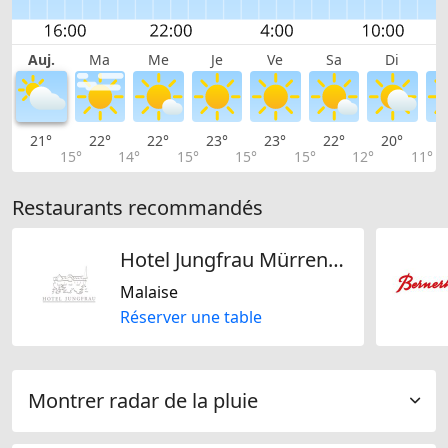
Auj.
Ma
Me
Je
Ve
Sa
Di
21°
22°
22°
23°
23°
22°
20°
1
15°
14°
15°
15°
15°
12°
11°
Restaurants recommandés
Hotel Jungfrau Mürren AG
Malaise
Réserver une table
Montrer radar de la pluie