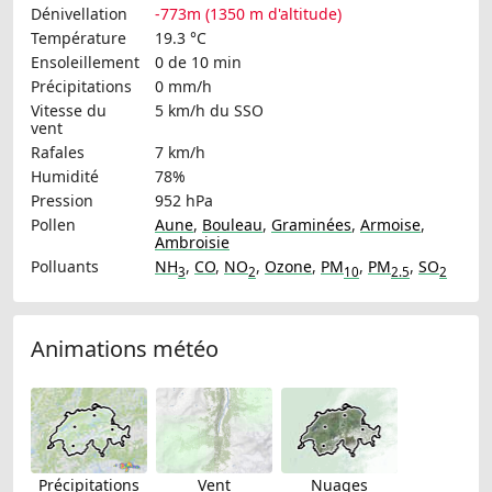
Dénivellation
-773m (1350 m d'altitude)
Température
19.3 °C
Ensoleillement
0 de 10 min
Précipitations
0 mm/h
Vitesse du
5 km/h
du SSO
vent
Rafales
7 km/h
Humidité
78%
Pression
952 hPa
Pollen
Aune
,
Bouleau
,
Graminées
,
Armoise
,
Ambroisie
Polluants
NH
,
CO
,
NO
,
Ozone
,
PM
,
PM
,
SO
3
2
10
2.5
2
Animations météo
Précipitations
Vent
Nuages