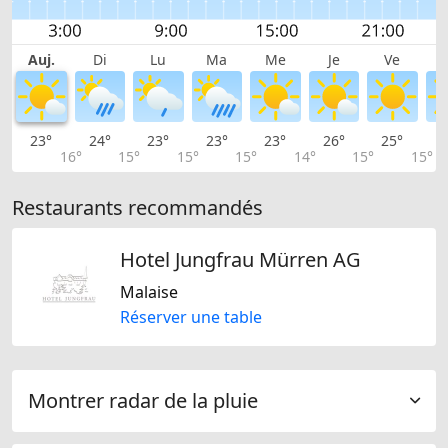
Auj.
Di
Lu
Ma
Me
Je
Ve
23°
24°
23°
23°
23°
26°
25°
2
16°
15°
15°
15°
14°
15°
15°
Restaurants recommandés
Hotel Jungfrau Mürren AG
Malaise
Réserver une table
Montrer radar de la pluie