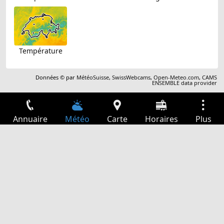
Température
Données © par
MétéoSuisse
,
SwissWebcams
,
Open-Meteo.com
,
CAMS
ENSEMBLE data provider
Annuaire
Météo
Carte
Horaires
Plus
Connexion
Services
Départs
Loisir