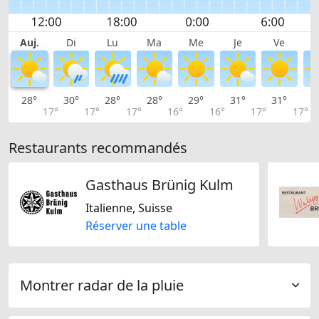
Auj.
Di
Lu
Ma
Me
Je
Ve
28°
30°
28°
28°
29°
31°
31°
2
17°
17°
17°
16°
16°
17°
17°
Restaurants recommandés
Gasthaus Brünig Kulm
Italienne, Suisse
Réserver une table
Montrer radar de la pluie