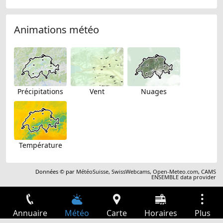
Animations météo
Précipitations
Vent
Nuages
Température
Données © par
MétéoSuisse
,
SwissWebcams
,
Open-Meteo.com
,
CAMS
ENSEMBLE data provider
Annuaire
Météo
Carte
Horaires
Plus