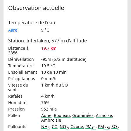
Observation actuelle
Température de l'eau
Aare
9 °C
Station: Interlaken, 577 m d'altitude
Distance à
19.7 km
3856
Dénivellation
-95m (672 m d'altitude)
Température
19.5 °C
Ensoleillement
10 de 10 min
Précipitations
0 mm/h
Vitesse du
1 km/h
du SO
vent
Rafales
4 km/h
Humidité
76%
Pression
952 hPa
Pollen
Aune
,
Bouleau
,
Graminées
,
Armoise
,
Ambroisie
Polluants
NH
,
CO
,
NO
,
Ozone
,
PM
,
PM
,
SO
3
2
10
2.5
2