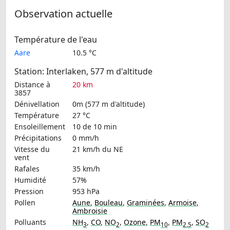
Observation actuelle
Température de l'eau
Aare
10.5 °C
Station: Interlaken, 577 m d'altitude
Distance à
20 km
3857
Dénivellation
0m (577 m d'altitude)
Température
27 °C
Ensoleillement
10 de 10 min
Précipitations
0 mm/h
Vitesse du
21 km/h
du NE
vent
Rafales
35 km/h
Humidité
57%
Pression
953 hPa
Pollen
Aune
,
Bouleau
,
Graminées
,
Armoise
,
Ambroisie
Polluants
NH
,
CO
,
NO
,
Ozone
,
PM
,
PM
,
SO
3
2
10
2.5
2