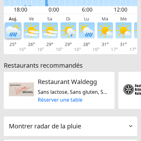
Auj.
Ve
Sa
Di
Lu
Ma
Me
25°
26°
29°
29°
28°
31°
31°
3
16°
16°
16°
16°
16°
17°
17°
Restaurants recommandés
Restaurant Waldegg
Sans lactose, Sans gluten, Suisse
Réserver une table
Montrer radar de la pluie