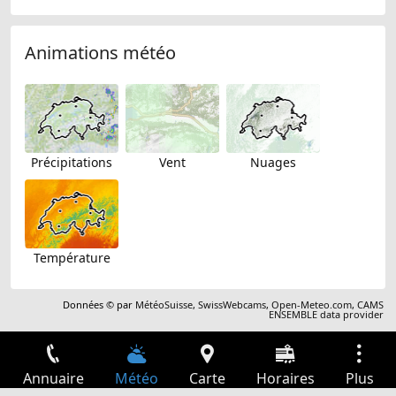
Animations météo
Précipitations
Vent
Nuages
Température
Données © par
MétéoSuisse
,
SwissWebcams
,
Open-Meteo.com
,
CAMS
ENSEMBLE data provider
Annuaire
Météo
Carte
Horaires
Plus