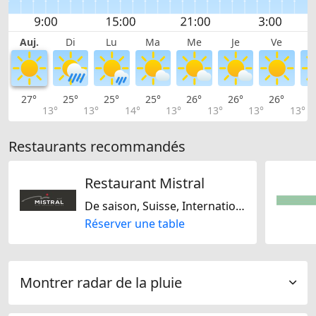
Auj.
Di
Lu
Ma
Me
Je
Ve
27°
25°
25°
25°
26°
26°
26°
2
13°
13°
14°
13°
13°
13°
13°
Restaurants recommandés
Restaurant Mistral
De saison, Suisse, Internationale
Réserver une table
Montrer radar de la pluie