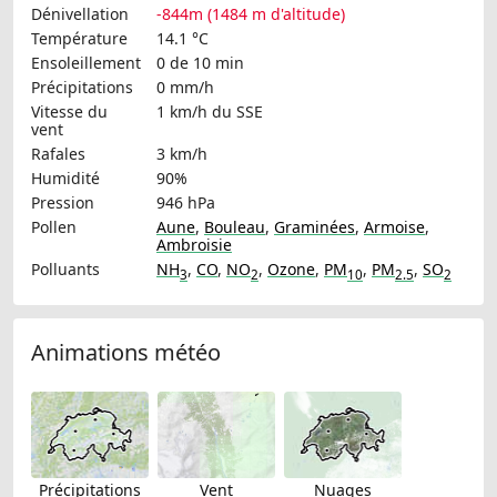
Dénivellation
-844m (1484 m d'altitude)
Température
14.1 °C
Ensoleillement
0 de 10 min
Précipitations
0 mm/h
Vitesse du
1 km/h
du SSE
vent
Rafales
3 km/h
Humidité
90%
Pression
946 hPa
Pollen
Aune
,
Bouleau
,
Graminées
,
Armoise
,
Ambroisie
Polluants
NH
,
CO
,
NO
,
Ozone
,
PM
,
PM
,
SO
3
2
10
2.5
2
Animations météo
Précipitations
Vent
Nuages