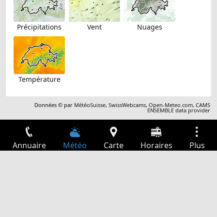
Précipitations
Vent
Nuages
Température
Données © par
MétéoSuisse
,
SwissWebcams
,
Open-Meteo.com
,
CAMS
ENSEMBLE data provider
Annuaire
Météo
Carte
Horaires
Plus
Connexion
Services
Départs