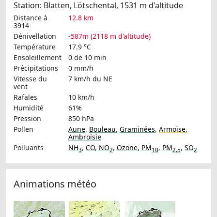
Station: Blatten, Lötschental, 1531 m d'altitude
Distance à
12.8 km
3914
Dénivellation
-587m (2118 m d'altitude)
Température
17.9 °C
Ensoleillement
0 de 10 min
Précipitations
0 mm/h
Vitesse du
7 km/h
du NE
vent
Rafales
10 km/h
Humidité
61%
Pression
850 hPa
Pollen
Aune
,
Bouleau
,
Graminées
,
Armoise
,
Ambroisie
Polluants
NH
,
CO
,
NO
,
Ozone
,
PM
,
PM
,
SO
3
2
10
2.5
2
Animations météo