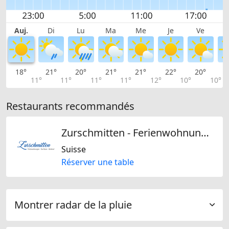
Auj.
Di
Lu
Ma
Me
Je
Ve
18°
21°
20°
21°
21°
22°
20°
1
11°
11°
11°
11°
12°
10°
10°
Restaurants recommandés
Zurschmitten - Ferienwohnungen - Tea Room - Bäckerei
Suisse
Réserver une table
Montrer radar de la pluie