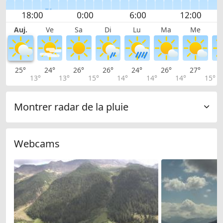
Auj.
Ve
Sa
Di
Lu
Ma
Me
25°
24°
26°
26°
24°
26°
27°
2
13°
13°
15°
14°
14°
14°
15°
Montrer radar de la pluie
Webcams