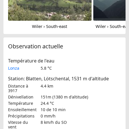
Wiler › South-east
Observation actuelle
Température de l'eau
Lonza
5.8 °C
Station: Blatten, Lötschental, 1531 m d'altitude
Distance à
4.4 km
3917
Dénivellation
151m (1380 m d'altitude)
Température
24.4 °C
Ensoleillement
10 de 10 min
Précipitations
0 mm/h
Vitesse du
8 km/h
du SO
vent