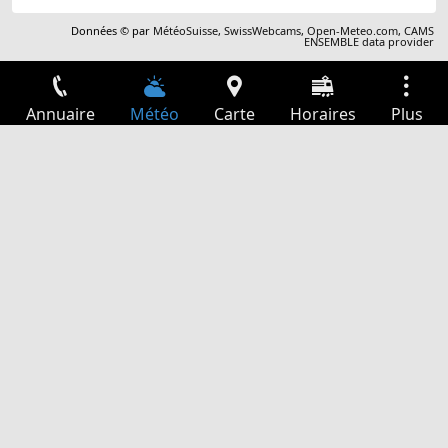
Données © par
MétéoSuisse
,
SwissWebcams
,
Open-Meteo.com
,
CAMS
ENSEMBLE data provider
Annuaire
Météo
Carte
Horaires
Plus
Connexion
Services
Départs
Loisir
Guide TV
Cinéma
Recherche Web