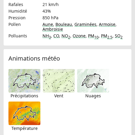
Rafales
21 km/h
Humidité
43%
Pression
850 hPa
Pollen
Aune
,
Bouleau
,
Graminées
,
Armoise
,
Ambroisie
Polluants
NH
,
CO
,
NO
,
Ozone
,
PM
,
PM
,
SO
3
2
10
2.5
2
Animations météo
Précipitations
Vent
Nuages
Température