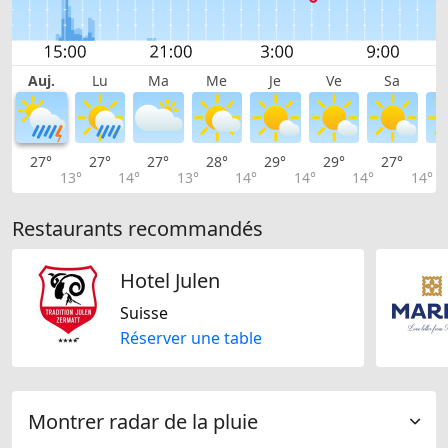
Auj.
Lu
Ma
Me
Je
Ve
Sa
27°
27°
27°
28°
29°
29°
27°
2
13°
14°
13°
14°
14°
14°
14°
Restaurants recommandés
Hotel Julen
Suisse
Réserver une table
Montrer radar de la pluie