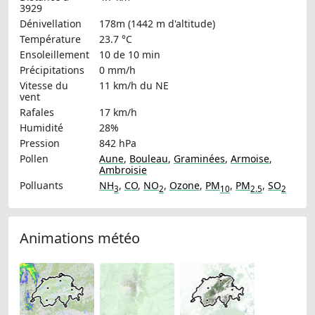
3929
Dénivellation
178m (1442 m d'altitude)
Température
23.7 °C
Ensoleillement
10 de 10 min
Précipitations
0 mm/h
Vitesse du
11 km/h
du NE
vent
Rafales
17 km/h
Humidité
28%
Pression
842 hPa
Pollen
Aune
,
Bouleau
,
Graminées
,
Armoise
,
Ambroisie
Polluants
NH
,
CO
,
NO
,
Ozone
,
PM
,
PM
,
SO
3
2
10
2.5
2
Animations météo