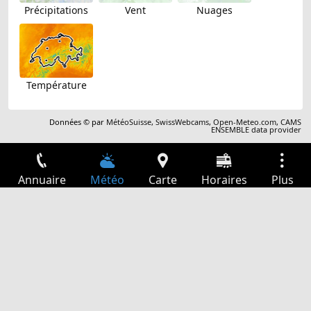
Précipitations
Vent
Nuages
Température
Données © par
MétéoSuisse
,
SwissWebcams
,
Open-Meteo.com
,
CAMS
ENSEMBLE data provider
Annuaire
Météo
Carte
Horaires
Plus
Connexion
Services
Départs
Loisir