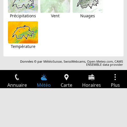
Précipitations
Vent
Nuages
Température
Données © par
MétéoSuisse
,
SwissWebcams
,
Open-Meteo.com
,
CAMS
ENSEMBLE data provider
Annuaire
Météo
Carte
Horaires
Plus
Connexion
Services
Départs