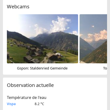
Webcams
Gspon: Staldenried Gemeinde
Torb
Observation actuelle
Température de l'eau
Vispa
8.2 °C