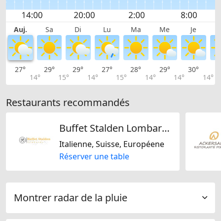
Auj.
Sa
Di
Lu
Ma
Me
Je
27°
29°
29°
27°
28°
29°
30°
3
14°
15°
14°
15°
14°
14°
14°
Restaurants recommandés
Buffet Stalden Lombardo
Italienne, Suisse, Européene
Réserver une table
Montrer radar de la pluie