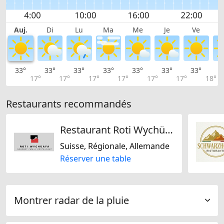
Auj.
Di
Lu
Ma
Me
Je
Ve
33°
33°
33°
33°
33°
33°
33°
3
17°
17°
17°
17°
17°
17°
18°
Restaurants recommandés
Restaurant Roti Wychüafa
Suisse, Régionale, Allemande
Réserver une table
Montrer radar de la pluie