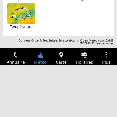
Température
Données © par
MétéoSuisse
,
SwissWebcams
,
Open-Meteo.com
,
CAMS
ENSEMBLE data provider
Annuaire
Météo
Carte
Horaires
Plus
Connexion
Services
Départs
Loisir