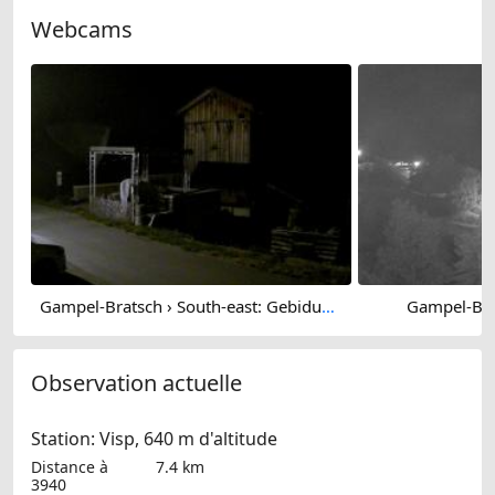
Webcams
Gampel-Bratsch › South-east: Gebidum - Glishorn - Monte Leone
Gampel-Bra
Observation actuelle
Station: Visp, 640 m d'altitude
Distance à
7.4 km
3940