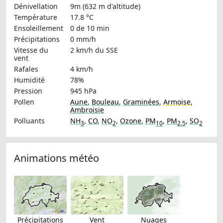
Dénivellation
9m (632 m d'altitude)
Température
17.8 °C
Ensoleillement
0 de 10 min
Précipitations
0 mm/h
Vitesse du
2 km/h
du SSE
vent
Rafales
4 km/h
Humidité
78%
Pression
945 hPa
Pollen
Aune
,
Bouleau
,
Graminées
,
Armoise
,
Ambroisie
Polluants
NH
,
CO
,
NO
,
Ozone
,
PM
,
PM
,
SO
3
2
10
2.5
2
Animations météo
Précipitations
Vent
Nuages