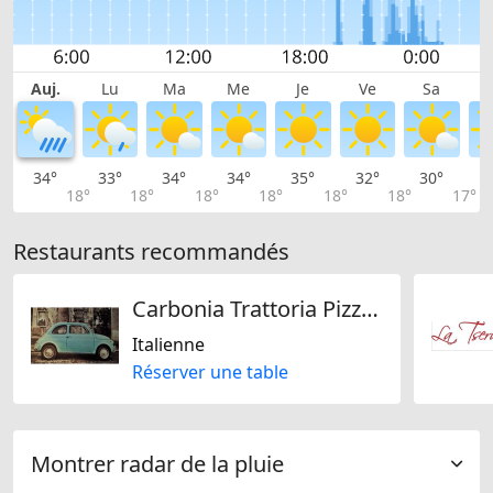
Auj.
Lu
Ma
Me
Je
Ve
Sa
34°
33°
34°
34°
35°
32°
30°
2
18°
18°
18°
18°
18°
18°
17°
Restaurants recommandés
Carbonia Trattoria Pizzeria Gelateria
Italienne
Réserver une table
Montrer radar de la pluie