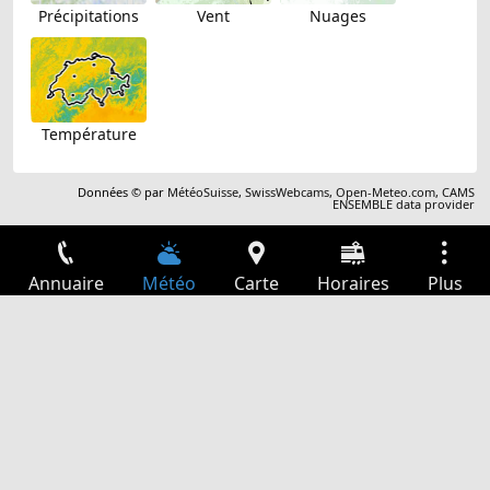
Précipitations
Vent
Nuages
Température
Données © par
MétéoSuisse
,
SwissWebcams
,
Open-Meteo.com
,
CAMS
ENSEMBLE data provider
Annuaire
Météo
Carte
Horaires
Plus
Connexion
Services
Départs
Loisir