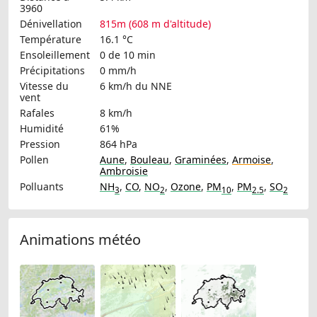
3960
Dénivellation
815m (608 m d'altitude)
Température
16.1 °C
Ensoleillement
0 de 10 min
Précipitations
0 mm/h
Vitesse du
6 km/h
du NNE
vent
Rafales
8 km/h
Humidité
61%
Pression
864 hPa
Pollen
Aune
,
Bouleau
,
Graminées
,
Armoise
,
Ambroisie
Polluants
NH
,
CO
,
NO
,
Ozone
,
PM
,
PM
,
SO
3
2
10
2.5
2
Animations météo