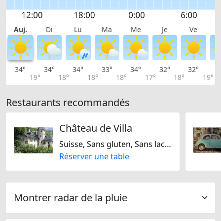
Auj.
Di
Lu
Ma
Me
Je
Ve
34°
34°
34°
33°
34°
32°
32°
3
19°
18°
18°
18°
17°
18°
19°
Restaurants recommandés
Château de Villa
Suisse, Sans gluten, Sans lactose
Réserver une table
Montrer radar de la pluie