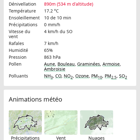
Dénivellation
890m (534 m d'altitude)
Température
17.2 °C
Ensoleillement
10 de 10 min
Précipitations
0 mm/h
Vitesse du
4 km/h
du SO
vent
Rafales
7 km/h
Humidité
65%
Pression
863 hPa
Pollen
Aune
,
Bouleau
,
Graminées
,
Armoise
,
Ambroisie
Polluants
NH
,
CO
,
NO
,
Ozone
,
PM
,
PM
,
SO
3
2
10
2.5
2
Animations météo
Précipitations
Vent
Nuages