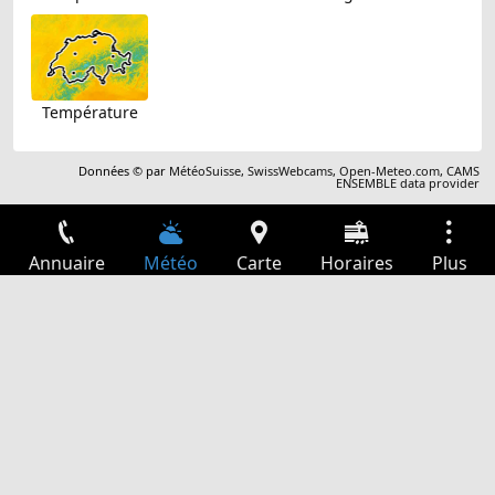
Température
Données © par
MétéoSuisse
,
SwissWebcams
,
Open-Meteo.com
,
CAMS
ENSEMBLE data provider
Annuaire
Météo
Carte
Horaires
Plus
Connexion
Services
Départs
Loisir