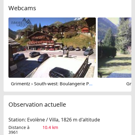
Webcams
Grimentz › South-west: Boulangerie Pâtisserie Salamin, le Tea Room - EGLISE PAROISSIALE SAINT-THÉODULE
Gri
Observation actuelle
Station: Evolène / Villa, 1826 m d'altitude
Distance à
10.4 km
3961