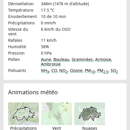
Dénivellation
348m (1478 m d'altitude)
Température
17.5 °C
Ensoleillement
10 de 10 min
Précipitations
0 mm/h
Vitesse du
6 km/h
du OSO
vent
Rafales
11 km/h
Humidité
58%
Pression
0 hPa
Pollen
Aune
,
Bouleau
,
Graminées
,
Armoise
,
Ambroisie
Polluants
NH
,
CO
,
NO
,
Ozone
,
PM
,
PM
,
SO
3
2
10
2.5
2
Animations météo
Précipitations
Vent
Nuages