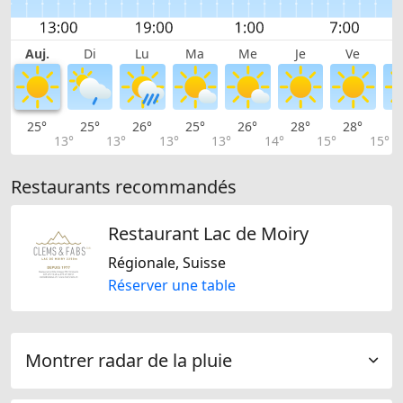
Auj.
Di
Lu
Ma
Me
Je
Ve
25°
25°
26°
25°
26°
28°
28°
2
13°
13°
13°
13°
14°
15°
15°
Restaurants recommandés
Restaurant Lac de Moiry
Régionale, Suisse
Réserver une table
Montrer radar de la pluie