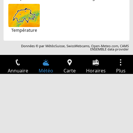
Température
Données © par
MétéoSuisse
,
SwissWebcams
,
Open-Meteo.com
,
CAMS
ENSEMBLE data provider
Annuaire
Météo
Carte
Horaires
Plus
Connexion
Services
Départs
Loisir