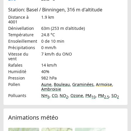
Station: Basel / Binningen, 316 m d'altitude
Distance à
1.9 km
4001
Dénivellation
63m (253 m d'altitude)
Température
24.8 °C
Ensoleillement
0 de 10 min
Précipitations
0 mm/h
Vitesse du
7 km/h
du ONO
vent
Rafales
14 km/h
Humidité
40%
Pression
982 hPa
Pollen
Aune
,
Bouleau
,
Graminées
,
Armoise
,
Ambroisie
Polluants
NH
,
CO
,
NO
,
Ozone
,
PM
,
PM
,
SO
3
2
10
2.5
2
Animations météo