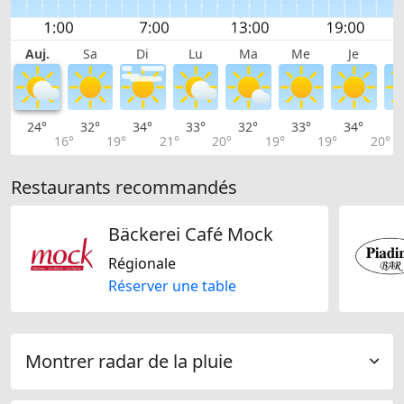
Auj.
Sa
Di
Lu
Ma
Me
Je
24°
32°
34°
33°
32°
33°
34°
3
16°
19°
21°
20°
19°
19°
20°
Restaurants recommandés
Bäckerei Café Mock
Régionale
Réserver une table
Montrer radar de la pluie