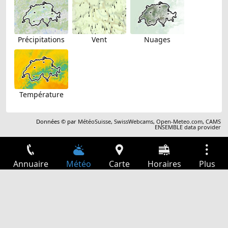
Précipitations
Vent
Nuages
Température
Données © par
MétéoSuisse
,
SwissWebcams
,
Open-Meteo.com
,
CAMS
ENSEMBLE data provider
Annuaire
Météo
Carte
Horaires
Plus
Connexion
Services