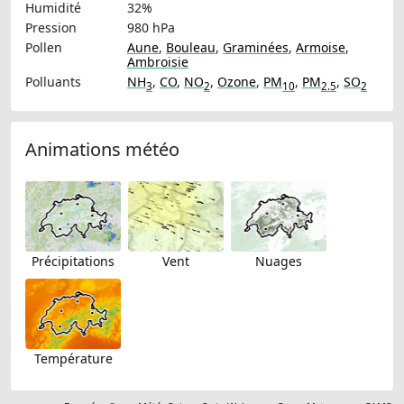
Humidité
32%
Pression
980 hPa
Pollen
Aune
,
Bouleau
,
Graminées
,
Armoise
,
Ambroisie
Polluants
NH
,
CO
,
NO
,
Ozone
,
PM
,
PM
,
SO
3
2
10
2.5
2
Animations météo
Précipitations
Vent
Nuages
Température