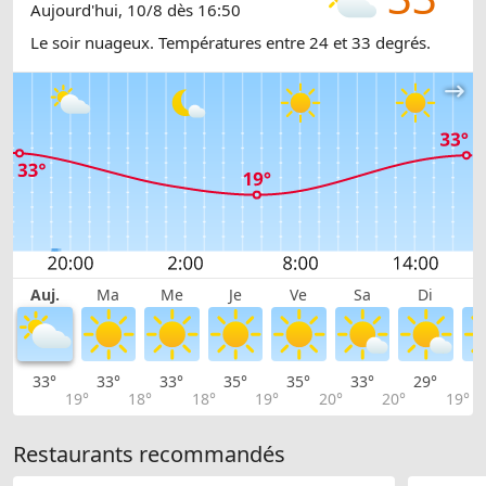
Aujourd'hui, 10/8 dès 16:50
Le soir nuageux. Températures entre 24 et 33 degrés.
Auj.
Ma
Me
Je
Ve
Sa
Di
33°
33°
33°
35°
35°
33°
29°
2
19°
18°
18°
19°
20°
20°
19°
Restaurants recommandés