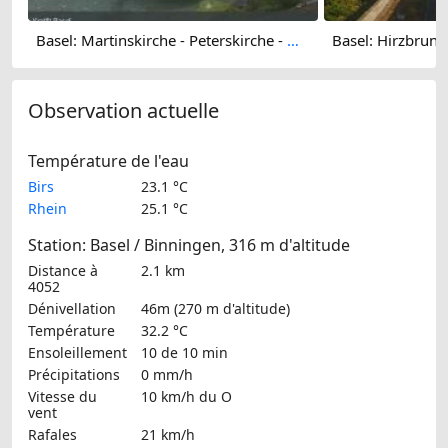
Basel: Martinskirche - Peterskirche - Middle Bridge, Basel - Basel Minster - Pfalz - Universität Basel - Spalentor - Rhine Promenade - Wettsteinbrücke
Observation actuelle
Température de l'eau
Birs
23.1 °C
Rhein
25.1 °C
Station: Basel / Binningen, 316 m d'altitude
Distance à
2.1 km
4052
Dénivellation
46m (270 m d'altitude)
Température
32.2 °C
Ensoleillement
10 de 10 min
Précipitations
0 mm/h
Vitesse du
10 km/h
du O
vent
Rafales
21 km/h