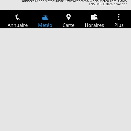
Données © par
MétéoSuisse
,
SwissWebcams
,
Open-Meteo.com
,
CAMS
ENSEMBLE data provider
Annuaire
Météo
Carte
Horaires
Plus
Connexion
Services
Départs
Loisir
Guide TV
Cinéma
Recherche Web