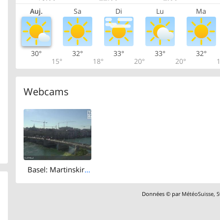
Auj.
Sa
Di
Lu
Ma
30°
32°
33°
33°
32°
15°
18°
20°
20°
1
Webcams
Basel: Martinskirche - Peterskirche - Middle Bridge, Basel - Basel Minster - Pfalz - Universität Basel - Spalentor - Rhine Promenade - Wettsteinbrücke
Données © par
MétéoSuisse
,
S