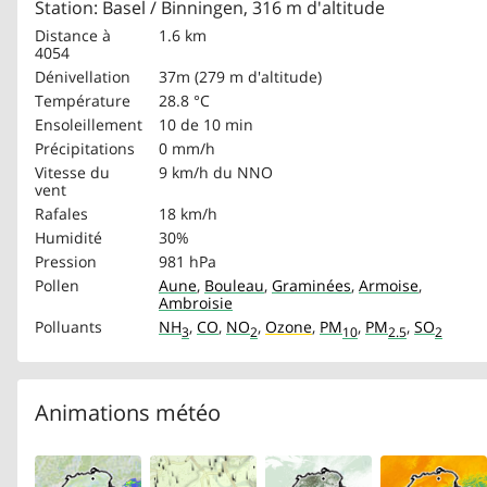
Station: Basel / Binningen, 316 m d'altitude
Distance à
1.6 km
4054
Dénivellation
37m (279 m d'altitude)
Température
28.8 °C
Ensoleillement
10 de 10 min
Précipitations
0 mm/h
Vitesse du
9 km/h
du NNO
vent
Rafales
18 km/h
Humidité
30%
Pression
981 hPa
Pollen
Aune
,
Bouleau
,
Graminées
,
Armoise
,
Ambroisie
Polluants
NH
,
CO
,
NO
,
Ozone
,
PM
,
PM
,
SO
3
2
10
2.5
2
Animations météo