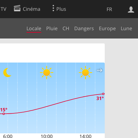
 TV
Cinéma
Plus
FR
Locale
Pluie
CH
Dangers
Europe
Lune
es
Web
Apps