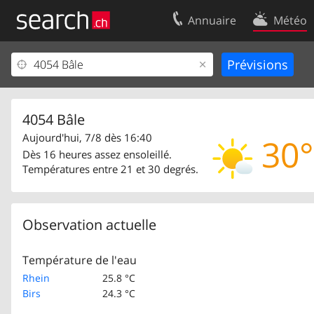
Annuaire
Météo
Votre inscription
Contact
Centre clients
Conditions d’
Mentions Légales
Protection 
4054 Bâle
Aujourd'hui, 7/8 dès 16:40
30°
Dès 16 heures assez ensoleillé.
Températures entre 21 et 30 degrés.
Observation actuelle
Température de l'eau
Rhein
25.8 °C
Birs
24.3 °C