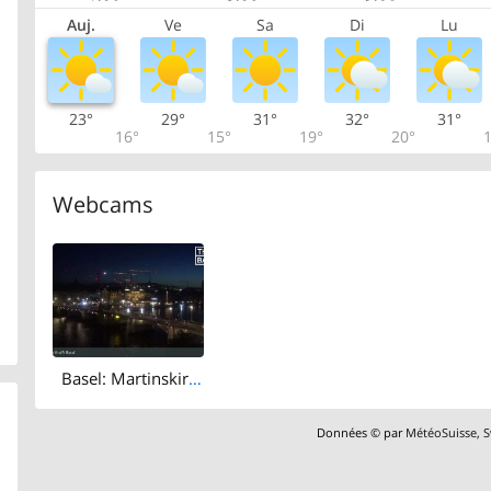
Auj.
Ve
Sa
Di
Lu
23°
29°
31°
32°
31°
16°
15°
19°
20°
1
Webcams
Basel: Martinskirche - Peterskirche - Middle Bridge, Basel - Basel Minster - Pfalz - Universität Basel - Spalentor - Rhine Promenade - Wettsteinbrücke
Données © par
MétéoSuisse
,
S