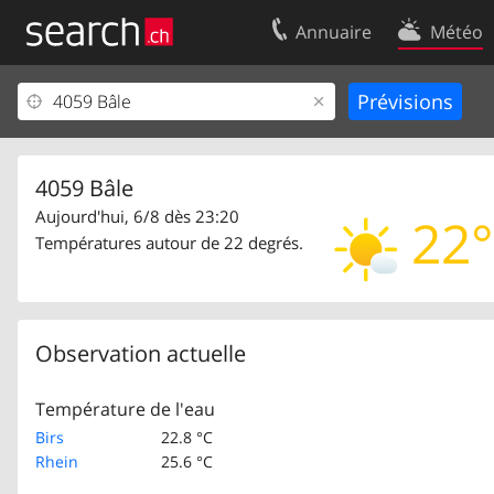
Annuaire
Météo
Votre inscription
Contact
Centre clients
Conditions d’
Mentions Légales
Protection 
4059 Bâle
Aujourd'hui, 6/8 dès 23:20
22°
Températures autour de 22 degrés.
Observation actuelle
Température de l'eau
Birs
22.8 °C
Rhein
25.6 °C