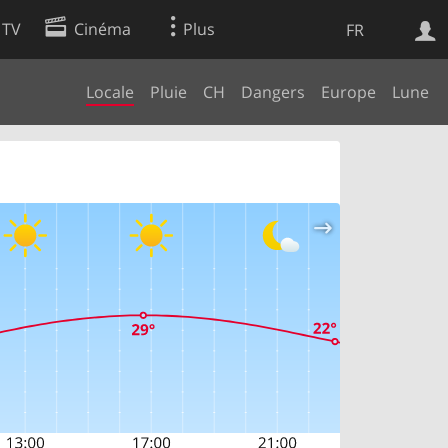
 TV
Cinéma
Plus
FR
Locale
Pluie
CH
Dangers
Europe
Lune
es
Web
Apps