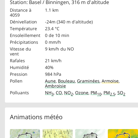
Station: Basel / Binningen, 316 m d'altitude
Distance à
1.1 km
4059
Dénivellation
-24m (340 m d'altitude)
Température
23.4 °C
Ensoleillement
0 de 10 min
Précipitations
0 mm/h
Vitesse du
9 km/h
du NO
vent
Rafales
21 km/h
Humidité
40%
Pression
984 hPa
Pollen
Aune
,
Bouleau
,
Graminées
,
Armoise
,
Ambroisie
Polluants
NH
,
CO
,
NO
,
Ozone
,
PM
,
PM
,
SO
3
2
10
2.5
2
Animations météo