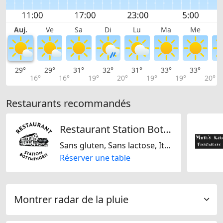
Auj.
Ve
Sa
Di
Lu
Ma
Me
29°
29°
31°
32°
31°
33°
33°
3
16°
16°
19°
20°
19°
19°
20°
Restaurants recommandés
Restaurant Station Bottmingen
Sans gluten, Sans lactose, Italienne, Suisse
Réserver une table
Montrer radar de la pluie