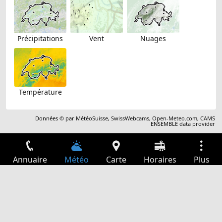
Précipitations
Vent
Nuages
Température
Données © par
MétéoSuisse
,
SwissWebcams
,
Open-Meteo.com
,
CAMS
ENSEMBLE data provider
Annuaire
Météo
Carte
Horaires
Plus
Connexion
Services