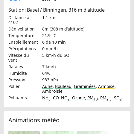
Station: Basel / Binningen, 316 m d'altitude
Distance à
1.1 km
4102
Dénivellation
8m (308 m d'altitude)
Température
21.9 °C
Ensoleillement
6 de 10 min
Précipitations
0 mm/h
Vitesse du
5 km/h
du SO
vent
Rafales
7 km/h
Humidité
64%
Pression
983 hPa
Pollen
Aune
,
Bouleau
,
Graminées
,
Armoise
,
Ambroisie
Polluants
NH
,
CO
,
NO
,
Ozone
,
PM
,
PM
,
SO
3
2
10
2.5
2
Animations météo