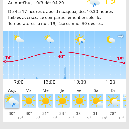
Aujourd'hui, 10/8 dès 04:20
De 4 à 17 heures d'abord nuageux, dès 10:30 heures
faibles averses. Le soir partiellement ensoleillé.
Températures la nuit 19, l'après-midi 30 degrés.
Auj.
Ma
Me
Je
Ve
Sa
Di
30°
30°
31°
33°
32°
31°
28°
2
17°
18°
19°
21°
19°
18°
17°