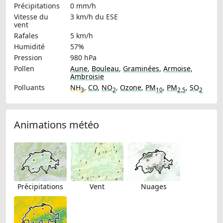
Précipitations
0 mm/h
Vitesse du
3 km/h
du ESE
vent
Rafales
5 km/h
Humidité
57%
Pression
980 hPa
Pollen
Aune
,
Bouleau
,
Graminées
,
Armoise
,
Ambroisie
Polluants
NH
,
CO
,
NO
,
Ozone
,
PM
,
PM
,
SO
3
2
10
2.5
2
Animations météo
Précipitations
Vent
Nuages