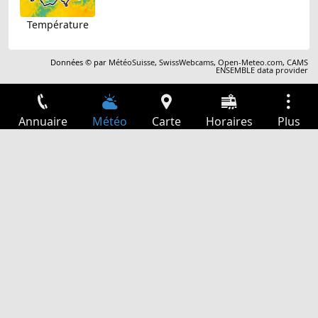
Température
Données © par
MétéoSuisse
,
SwissWebcams
,
Open-Meteo.com
,
CAMS
ENSEMBLE data provider
Annuaire
Météo
Carte
Horaires
Plus
Connexion
Services
Départs
Loisir
Guide TV