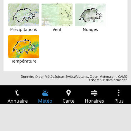
Précipitations
Vent
Nuages
Température
Données © par
MétéoSuisse
,
SwissWebcams
,
Open-Meteo.com
,
CAMS
ENSEMBLE data provider
Annuaire
Météo
Carte
Horaires
Plus
Connexion
Services