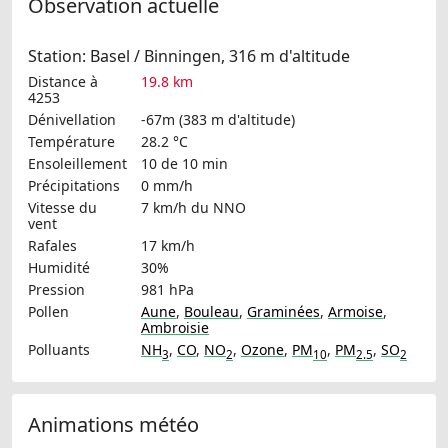
Observation actuelle
Station: Basel / Binningen, 316 m d'altitude
Distance à
19.8 km
4253
Dénivellation
-67m (383 m d'altitude)
Température
28.2 °C
Ensoleillement
10 de 10 min
Précipitations
0 mm/h
Vitesse du
7 km/h
du NNO
vent
Rafales
17 km/h
Humidité
30%
Pression
981 hPa
Pollen
Aune
,
Bouleau
,
Graminées
,
Armoise
,
Ambroisie
Polluants
NH
,
CO
,
NO
,
Ozone
,
PM
,
PM
,
SO
3
2
10
2.5
2
Animations météo