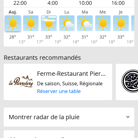
Auj.
Sa
Di
Lu
Ma
Me
Je
28°
31°
33°
32°
31°
32°
33°
3
13°
17°
19°
18°
16°
18°
19°
Restaurants recommandés
Ferme-Restaurant Pierreberg
De saison, Suisse, Régionale
Réserver une table
Montrer radar de la pluie