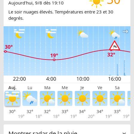
Aujourd'hui, 9/8 dès 19:10
Le soir nuages élevés. Températures entre 23 et 30
degrés.
Auj.
Lu
Ma
Me
Je
Ve
Sa
30°
32°
32°
33°
34°
34°
33°
3
19°
18°
18°
19°
20°
19°
19°
Montrer radar de la pluie