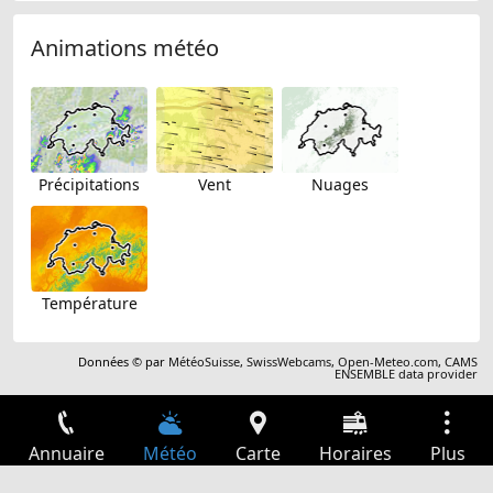
Animations météo
Précipitations
Vent
Nuages
Température
Données © par
MétéoSuisse
,
SwissWebcams
,
Open-Meteo.com
,
CAMS
ENSEMBLE data provider
Annuaire
Météo
Carte
Horaires
Plus