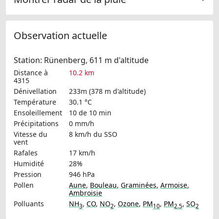
Observation actuelle
Station: Rünenberg, 611 m d'altitude
Distance à
10.2 km
4315
Dénivellation
233m (378 m d'altitude)
Température
30.1 °C
Ensoleillement
10 de 10 min
Précipitations
0 mm/h
Vitesse du
8 km/h
du SSO
vent
Rafales
17 km/h
Humidité
28%
Pression
946 hPa
Pollen
Aune
,
Bouleau
,
Graminées
,
Armoise
,
Ambroisie
Polluants
NH
,
CO
,
NO
,
Ozone
,
PM
,
PM
,
SO
3
2
10
2.5
2