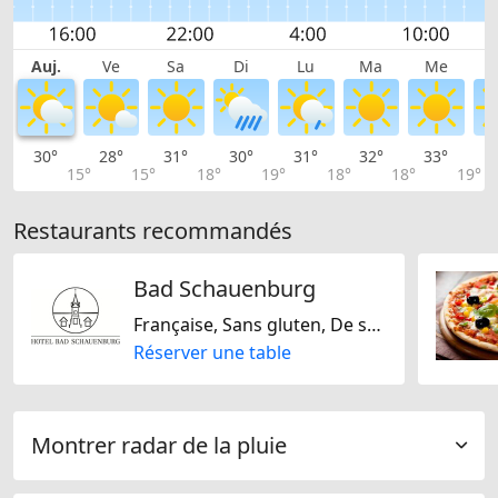
Auj.
Ve
Sa
Di
Lu
Ma
Me
30°
28°
31°
30°
31°
32°
33°
3
15°
15°
18°
19°
18°
18°
19°
Restaurants recommandés
Bad Schauenburg
Française, Sans gluten, De saison, Suisse, Sans lactose
Réserver une table
Montrer radar de la pluie