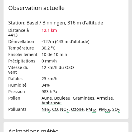
Observation actuelle
Station: Basel / Binningen, 316 m d'altitude
Distance à
12.1 km
4413
Dénivellation
-127m (443 m d'altitude)
Température
30.2 °C
Ensoleillement
10 de 10 min
Précipitations
0 mm/h
Vitesse du
12 km/h
du OSO
vent
Rafales
25 km/h
Humidité
34%
Pression
983 hPa
Pollen
Aune
,
Bouleau
,
Graminées
,
Armoise
,
Ambroisie
Polluants
NH
,
CO
,
NO
,
Ozone
,
PM
,
PM
,
SO
3
2
10
2.5
2
Animations météo