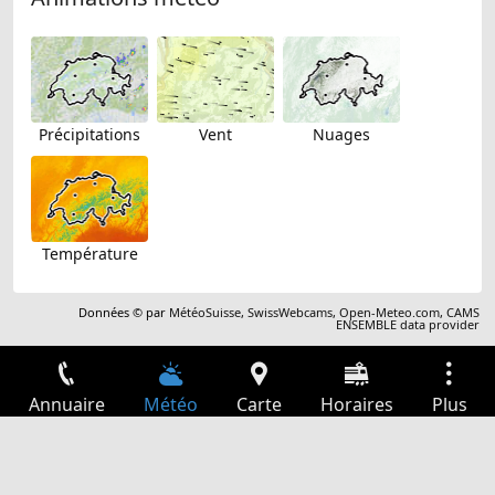
Précipitations
Vent
Nuages
Température
Données © par
MétéoSuisse
,
SwissWebcams
,
Open-Meteo.com
,
CAMS
ENSEMBLE data provider
Annuaire
Météo
Carte
Horaires
Plus
Connexion