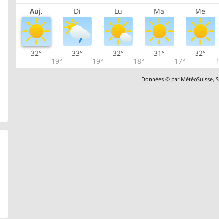
Auj.
Di
Lu
Ma
Me
32°
33°
32°
31°
32°
19°
19°
18°
17°
1
Données © par
MétéoSuisse
,
S