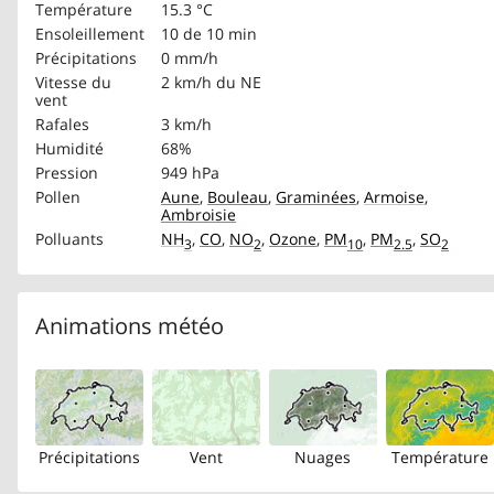
Température
15.3 °C
Ensoleillement
10 de 10 min
Précipitations
0 mm/h
Vitesse du
2 km/h
du NE
vent
Rafales
3 km/h
Humidité
68%
Pression
949 hPa
Pollen
Aune
,
Bouleau
,
Graminées
,
Armoise
,
Ambroisie
Polluants
NH
,
CO
,
NO
,
Ozone
,
PM
,
PM
,
SO
3
2
10
2.5
2
Animations météo
Précipitations
Vent
Nuages
Température