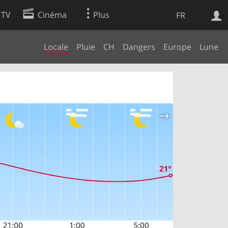
 TV
Cinéma
Plus
FR
Locale
Pluie
CH
Dangers
Europe
Lune
es
Web
Apps