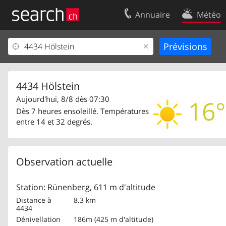
Annuaire
Météo
Votre inscription
Contact
Centre clients
Conditions d’
Mentions Légales
Protection 
4434 Hölstein
Aujourd'hui, 8/8 dès 07:30
16°
Dès 7 heures ensoleillé. Températures
entre 14 et 32 degrés.
Observation actuelle
Station: Rünenberg, 611 m d'altitude
Distance à
8.3 km
4434
Dénivellation
186m (425 m d'altitude)