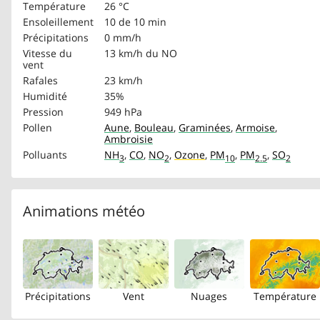
Température
26 °C
Ensoleillement
10 de 10 min
Précipitations
0 mm/h
Vitesse du
13 km/h
du NO
vent
Rafales
23 km/h
Humidité
35%
Pression
949 hPa
Pollen
Aune
,
Bouleau
,
Graminées
,
Armoise
,
Ambroisie
Polluants
NH
,
CO
,
NO
,
Ozone
,
PM
,
PM
,
SO
3
2
10
2.5
2
Animations météo
Précipitations
Vent
Nuages
Température