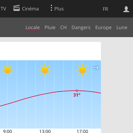
 TV
Cinéma
Plus
FR
Locale
Pluie
CH
Dangers
Europe
Lune
es
Web
Apps