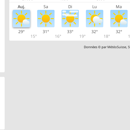
Auj.
Sa
Di
Lu
Ma
29°
31°
33°
32°
32°
15°
16°
19°
18°
1
Données © par
MétéoSuisse
,
S