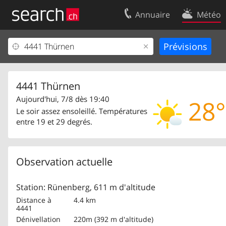
Annuaire
Météo
Votre inscription
Contact
Centre clients
Conditions d’
Mentions Légales
Protection 
4441 Thürnen
Aujourd'hui, 7/8 dès 19:40
28°
Le soir assez ensoleillé. Températures
entre 19 et 29 degrés.
Observation actuelle
Station: Rünenberg, 611 m d'altitude
Distance à
4.4 km
4441
Dénivellation
220m (392 m d'altitude)