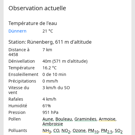
Observation actuelle
Température de l'eau
Dünnern
21 °C
Station: Rünenberg, 611 m d'altitude
Distance à
7 km
4458
Dénivellation
40m (571 m d'altitude)
Température
16.2 °C
Ensoleillement
0 de 10 min
Précipitations
0 mm/h
Vitesse du
3 km/h
du SO
vent
Rafales
4 km/h
Humidité
61%
Pression
951 hPa
Pollen
Aune
,
Bouleau
,
Graminées
,
Armoise
,
Ambroisie
Polluants
NH
,
CO
,
NO
,
Ozone
,
PM
,
PM
,
SO
3
2
10
2.5
2