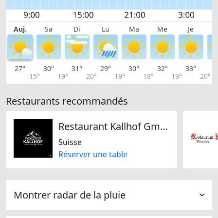
Auj.
Sa
Di
Lu
Ma
Me
Je
27°
30°
31°
29°
30°
32°
33°
3
15°
19°
20°
19°
18°
19°
20°
Restaurants recommandés
Restaurant Kallhof GmbH
Suisse
Réserver une table
Montrer radar de la pluie