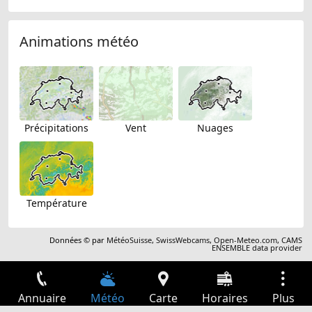
Animations météo
Précipitations
Vent
Nuages
Température
Données © par
MétéoSuisse
,
SwissWebcams
,
Open-Meteo.com
,
CAMS
ENSEMBLE data provider
Annuaire
Météo
Carte
Horaires
Plus