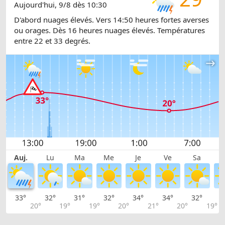
Aujourd'hui, 9/8 dès 10:30
D'abord nuages élevés. Vers 14:50 heures fortes averses
ou orages. Dès 16 heures nuages élevés. Températures
entre 22 et 33 degrés.
Auj.
Lu
Ma
Me
Je
Ve
Sa
33°
32°
31°
32°
34°
34°
32°
3
20°
19°
19°
20°
21°
20°
19°