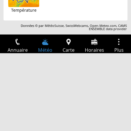
Température
Données © par
MétéoSuisse
,
SwissWebcams
,
Open-Meteo.com
,
CAMS
ENSEMBLE data provider
Annuaire
Météo
Carte
Horaires
Plus
Connexion
Services
Départs
Loisir
Guide TV