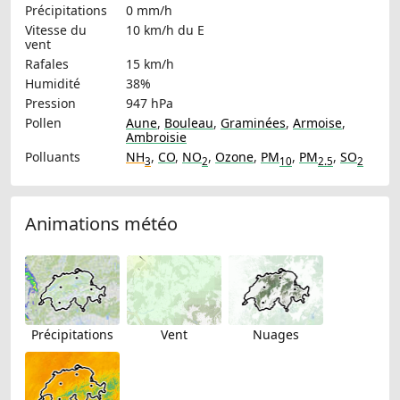
Précipitations
0 mm/h
Vitesse du
10 km/h
du E
vent
Rafales
15 km/h
Humidité
38%
Pression
947 hPa
Pollen
Aune
,
Bouleau
,
Graminées
,
Armoise
,
Ambroisie
Polluants
NH
,
CO
,
NO
,
Ozone
,
PM
,
PM
,
SO
3
2
10
2.5
2
Animations météo
Précipitations
Vent
Nuages