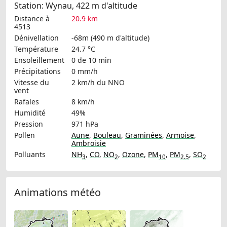
Station: Wynau, 422 m d'altitude
Distance à
20.9 km
4513
Dénivellation
-68m (490 m d'altitude)
Température
24.7 °C
Ensoleillement
0 de 10 min
Précipitations
0 mm/h
Vitesse du
2 km/h
du NNO
vent
Rafales
8 km/h
Humidité
49%
Pression
971 hPa
Pollen
Aune
,
Bouleau
,
Graminées
,
Armoise
,
Ambroisie
Polluants
NH
,
CO
,
NO
,
Ozone
,
PM
,
PM
,
SO
3
2
10
2.5
2
Animations météo