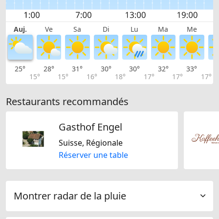
Auj.
Ve
Sa
Di
Lu
Ma
Me
25°
28°
31°
30°
30°
32°
33°
3
15°
15°
16°
18°
17°
17°
17°
Restaurants recommandés
Gasthof Engel
Suisse, Régionale
Réserver une table
Montrer radar de la pluie