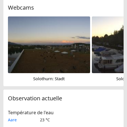
Webcams
Solothurn: Stadt
Solot
Observation actuelle
Température de l'eau
Aare
23 °C