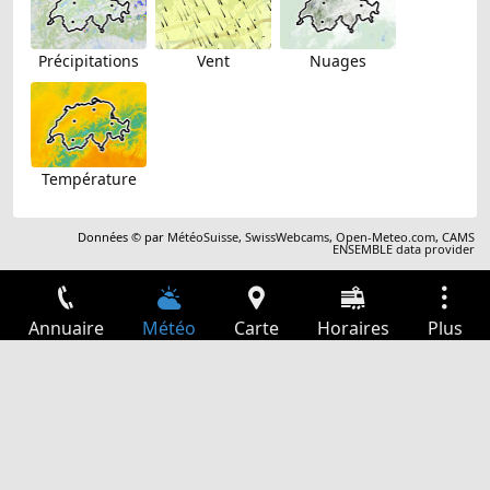
Précipitations
Vent
Nuages
Température
Données © par
MétéoSuisse
,
SwissWebcams
,
Open-Meteo.com
,
CAMS
ENSEMBLE data provider
Annuaire
Météo
Carte
Horaires
Plus
Connexion
Services
Départs