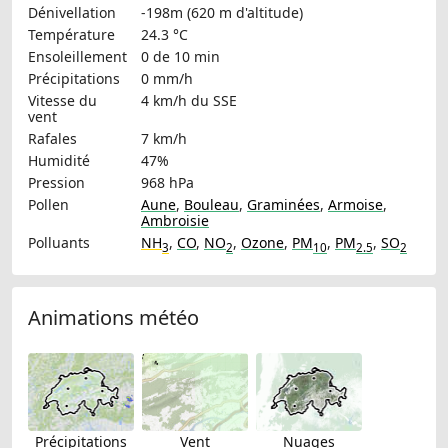
Dénivellation
-198m (620 m d'altitude)
Température
24.3 °C
Ensoleillement
0 de 10 min
Précipitations
0 mm/h
Vitesse du
4 km/h
du SSE
vent
Rafales
7 km/h
Humidité
47%
Pression
968 hPa
Pollen
Aune
,
Bouleau
,
Graminées
,
Armoise
,
Ambroisie
Polluants
NH
,
CO
,
NO
,
Ozone
,
PM
,
PM
,
SO
3
2
10
2.5
2
Animations météo
Précipitations
Vent
Nuages