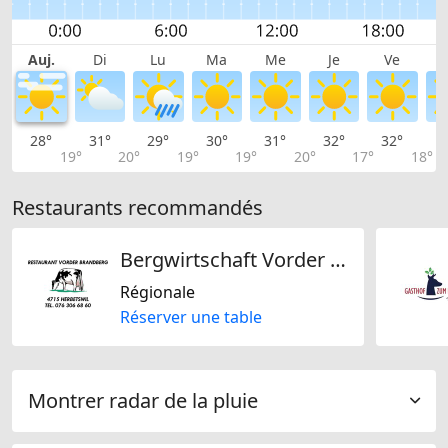
Auj.
Di
Lu
Ma
Me
Je
Ve
28°
31°
29°
30°
31°
32°
32°
3
19°
20°
19°
19°
20°
17°
18°
Restaurants recommandés
Bergwirtschaft Vorder Brandberg
Régionale
Réserver une table
Montrer radar de la pluie