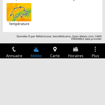
Température
Données © par
MétéoSuisse
,
SwissWebcams
,
Open-Meteo.com
,
CAMS
ENSEMBLE data provider
Annuaire
Météo
Carte
Horaires
Plus
Connexion
Services
Départs
Loisir