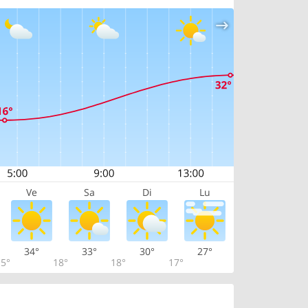
Ve
Sa
Di
Lu
34°
33°
30°
27°
5°
18°
18°
17°