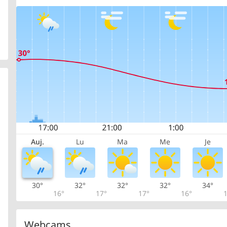
Auj.
Lu
Ma
Me
Je
30°
32°
32°
32°
34°
16°
17°
17°
16°
1
Webcams