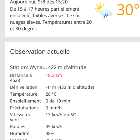
Aujourd'hui, 9/8 dès 15:20
30°
De 15 à 17 heures partiellement
ensoleillé, faibles averses. Le soir
nuages élevés. Températures entre 20
et 30 degrés.
Observation actuelle
Station: Wynau, 422 m d'altitude
Distance à
18.2 km
4528
Dénivellation
-11m (433 m d'altitude)
Température
28 °C
Ensoleillement
0 de 10 min
Précipitations
0 mm/h
Vitesse du
13 km/h
du SO
vent
Rafales
35 km/h
Humidité
38%