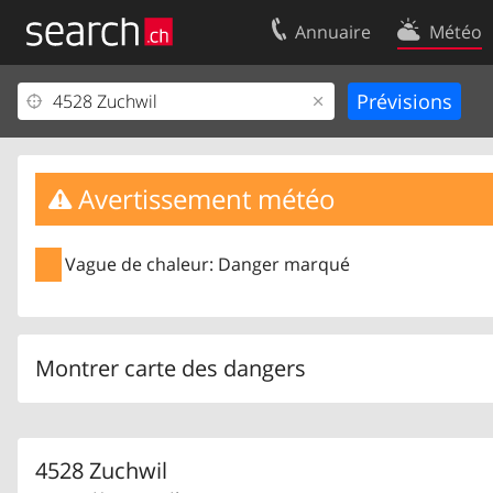
Annuaire
Météo
Votre inscription
Contact
Centre clients
Conditions d’
Mentions Légales
Protection 
Avertissement météo
Vague de chaleur: Danger marqué
Montrer carte des dangers
4528 Zuchwil