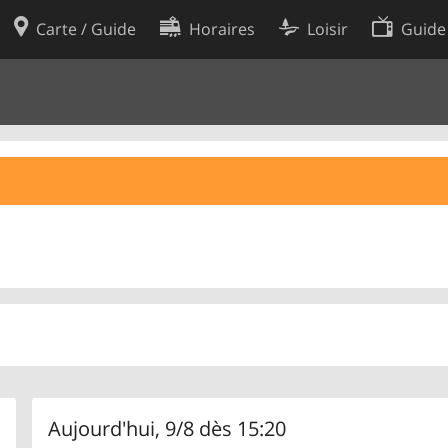
Carte / Guide
Horaires
Loisir
Guide
Politique en matière de cooki
utilisation
Préférences de cookies
des données
Développeurs
Aujourd'hui, 9/8 dès 15:20