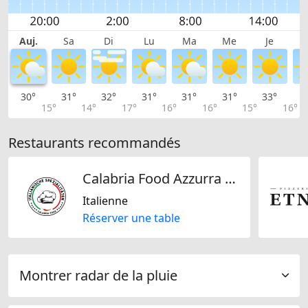
Auj.
Sa
Di
Lu
Ma
Me
Je
30°
31°
32°
31°
31°
31°
33°
3
15°
14°
17°
16°
16°
15°
16°
Restaurants recommandés
Calabria Food Azzurra GmbH
Italienne
Réserver une table
Montrer radar de la pluie