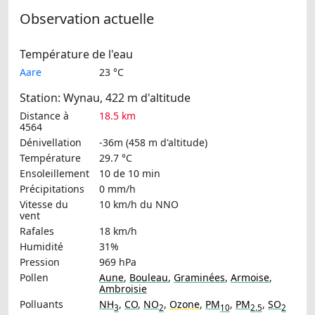
Observation actuelle
Température de l'eau
Aare
23 °C
Station: Wynau, 422 m d'altitude
Distance à
18.5 km
4564
Dénivellation
-36m (458 m d'altitude)
Température
29.7 °C
Ensoleillement
10 de 10 min
Précipitations
0 mm/h
Vitesse du
10 km/h
du NNO
vent
Rafales
18 km/h
Humidité
31%
Pression
969 hPa
Pollen
Aune
,
Bouleau
,
Graminées
,
Armoise
,
Ambroisie
Polluants
NH
,
CO
,
NO
,
Ozone
,
PM
,
PM
,
SO
3
2
10
2.5
2