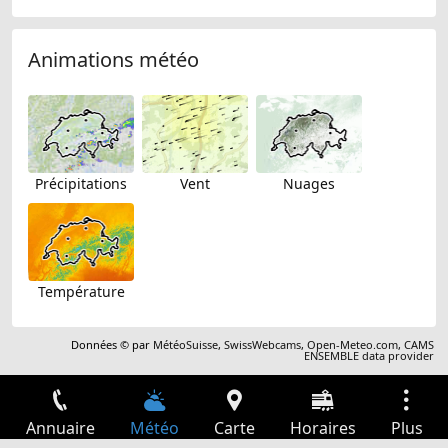
Animations météo
Précipitations
Vent
Nuages
Température
Données © par
MétéoSuisse
,
SwissWebcams
,
Open-Meteo.com
,
CAMS
ENSEMBLE data provider
Annuaire
Météo
Carte
Horaires
Plus