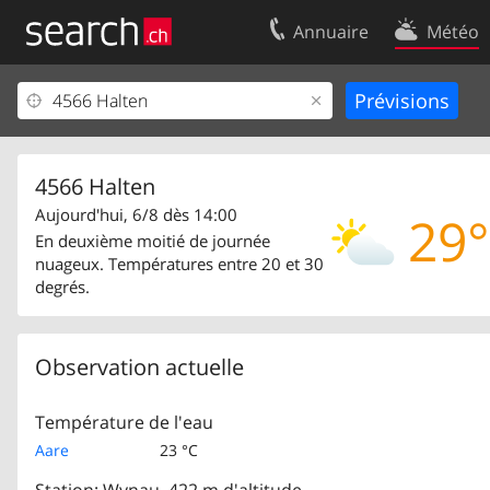
Annuaire
Météo
Votre inscription
Contact
Centre clients
Conditions d’
Mentions Légales
Protection 
4566 Halten
Aujourd'hui, 6/8 dès 14:00
29°
En deuxième moitié de journée
nuageux. Températures entre 20 et 30
degrés.
Observation actuelle
Température de l'eau
Aare
23 °C