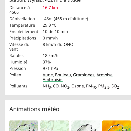
Station: Wynau, 422 m d'altitude
Distance à
16.7 km
4566
Dénivellation
-43m (465 m d'altitude)
Température
29.3 °C
Ensoleillement
10 de 10 min
Précipitations
0 mm/h
Vitesse du
8 km/h
du ONO
vent
Rafales
18 km/h
Humidité
37%
Pression
971 hPa
Pollen
Aune
,
Bouleau
,
Graminées
,
Armoise
,
Ambroisie
Polluants
NH
,
CO
,
NO
,
Ozone
,
PM
,
PM
,
SO
3
2
10
2.5
2
Animations météo