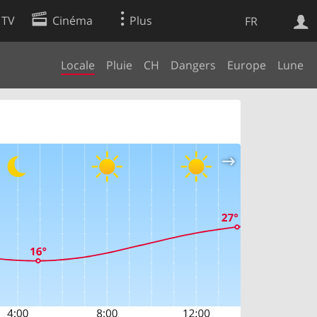
 TV
Cinéma
Plus
FR
Locale
Pluie
CH
Dangers
Europe
Lune
es
Web
Apps