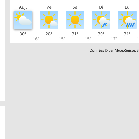
Auj.
Ve
Sa
Di
Lu
30°
28°
31°
30°
31°
16°
15°
15°
17°
1
Données © par
MétéoSuisse
,
S