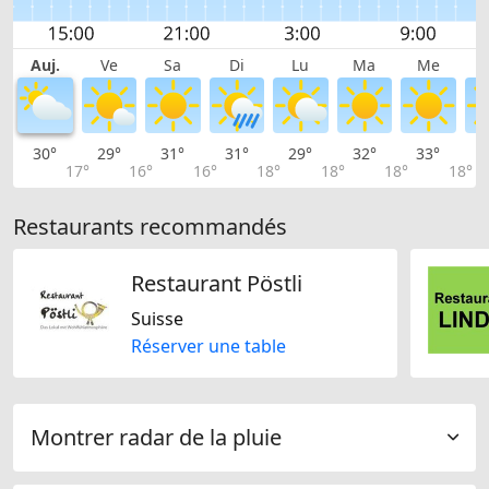
Auj.
Ve
Sa
Di
Lu
Ma
Me
30°
29°
31°
31°
29°
32°
33°
3
17°
16°
16°
18°
18°
18°
18°
Restaurants recommandés
Restaurant Pöstli
Suisse
Réserver une table
Montrer radar de la pluie