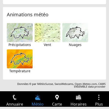
Animations météo
Précipitations
Vent
Nuages
Température
Données © par
MétéoSuisse
,
SwissWebcams
,
Open-Meteo.com
,
CAMS
ENSEMBLE data provider
Annuaire
Météo
Carte
Horaires
Plus