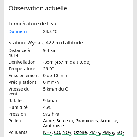
Observation actuelle
Température de l'eau
Dünnern
23.8 °C
Station: Wynau, 422 m d'altitude
Distance à
9.4 km
4614
Dénivellation
-35m (457 m d'altitude)
Température
26 °C
Ensoleillement
0 de 10 min
Précipitations
0 mm/h
Vitesse du
5 km/h
du O
vent
Rafales
9 km/h
Humidité
46%
Pression
972 hPa
Pollen
Aune
,
Bouleau
,
Graminées
,
Armoise
,
Ambroisie
Polluants
NH
,
CO
,
NO
,
Ozone
,
PM
,
PM
,
SO
3
2
10
2.5
2