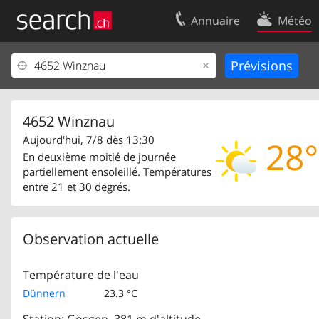
Annuaire
Météo
Votre inscription
Contact
Centre clients
Conditions d’
Mentions Légales
Protection 
4652 Winznau
Aujourd'hui, 7/8 dès 13:30
28°
En deuxième moitié de journée
partiellement ensoleillé. Températures
entre 21 et 30 degrés.
Observation actuelle
Température de l'eau
Dünnern
23.3 °C