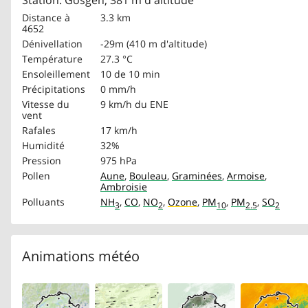
Station: Gösgen, 381 m d'altitude
Distance à
3.3 km
4652
Dénivellation
-29m (410 m d'altitude)
Température
27.3 °C
Ensoleillement
10 de 10 min
Précipitations
0 mm/h
Vitesse du
9 km/h
du ENE
vent
Rafales
17 km/h
Humidité
32%
Pression
975 hPa
Pollen
Aune
,
Bouleau
,
Graminées
,
Armoise
,
Ambroisie
Polluants
NH
,
CO
,
NO
,
Ozone
,
PM
,
PM
,
SO
3
2
10
2.5
2
Animations météo