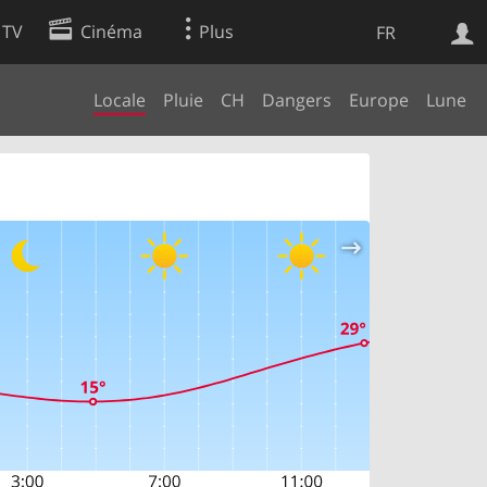
 TV
Cinéma
Plus
FR
Locale
Pluie
CH
Dangers
Europe
Lune
es
Web
Apps