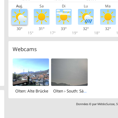
Auj.
Sa
Di
Lu
Ma
30°
31°
33°
32°
32°
15°
17°
19°
18°
1
Webcams
Olten: Alte Brücke
Olten › South: Sälischlössli - Ruine alt Wartburg
Données © par
MétéoSuisse
,
S