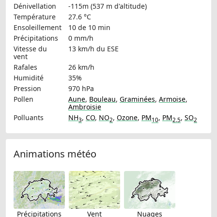
Dénivellation
-115m (537 m d'altitude)
Température
27.6 °C
Ensoleillement
10 de 10 min
Précipitations
0 mm/h
Vitesse du
13 km/h
du ESE
vent
Rafales
26 km/h
Humidité
35%
Pression
970 hPa
Pollen
Aune
,
Bouleau
,
Graminées
,
Armoise
,
Ambroisie
Polluants
NH
,
CO
,
NO
,
Ozone
,
PM
,
PM
,
SO
3
2
10
2.5
2
Animations météo
Précipitations
Vent
Nuages