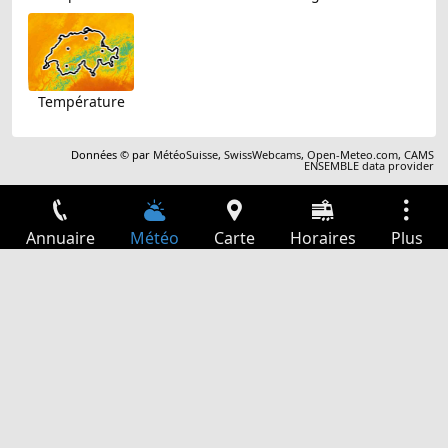
Température
Données © par
MétéoSuisse
,
SwissWebcams
,
Open-Meteo.com
,
CAMS
ENSEMBLE data provider
Annuaire
Météo
Carte
Horaires
Plus
Connexion
Services
Départs
Loisir