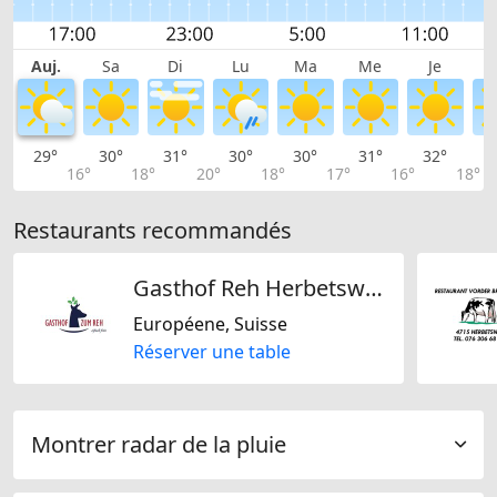
Auj.
Sa
Di
Lu
Ma
Me
Je
29°
30°
31°
30°
30°
31°
32°
3
16°
18°
20°
18°
17°
16°
18°
Restaurants recommandés
Gasthof Reh Herbetswil AG
Européene, Suisse
Réserver une table
Montrer radar de la pluie